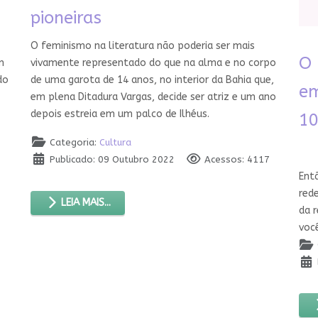
pioneiras
O feminismo na literatura não poderia ser mais
O 
vivamente representado do que na alma e no corpo
m
de uma garota de 14 anos, no interior da Bahia que,
do
em
em plena Ditadura Vargas, decide ser atriz e um ano
depois estreia em um palco de Ilhéus.
10
Categoria:
Cultura
Publicado: 09 Outubro 2022
Acessos: 4117
2
Ent
red
LEIA MAIS...
da r
você