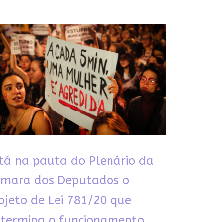
tá na pauta do Plenário da
mara dos Deputados o
ojeto de Lei 781/20 que
termina o funcionamento