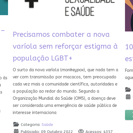
 –
Precisamos combater a nova
varíola sem reforçar estigma à
10
população LGBT+
es
O surto da nova varíola (
monkeypox
), que nada tem a
Fom
ver com transmissão por macacos, tem preocupado
agu
o às
cada vez mais a comunidade científica, autoridades e
a
a população ao redor do mundo. Segundo a
as
Organização Mundial da Saúde (OMS), a doença deve
ser considerada uma emergência de saúde pública de
8
interesse internaciona
Categoria:
Saúde
Publicado: 09 Outubro 2022
Acessos: 4357