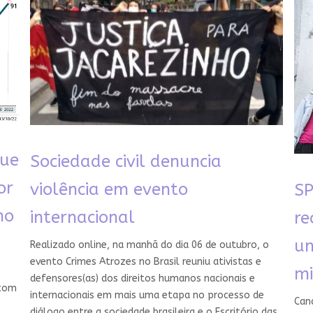
que
Sociedade civil denuncia
or
violência em evento
SP
no
internacional
re
u
Realizado online, na manhã do dia 06 de outubro, o
evento Crimes Atrozes no Brasil reuniu ativistas e
mi
defensores(as) dos direitos humanos nacionais e
 com
internacionais em mais uma etapa no processo de
Cand
diálogo entre a sociedade brasileira e o Escritório das