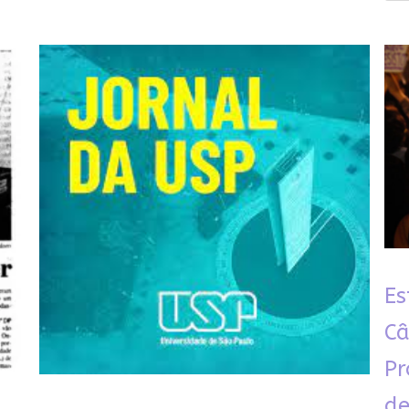
Es
Câ
Pr
de