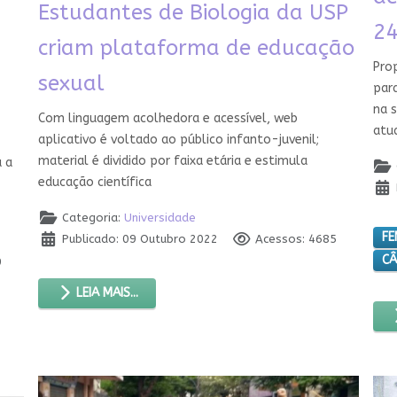
Estudantes de Biologia da USP
24
criam plataforma de educação
Pro
sexual
par
na s
Com linguagem acolhedora e acessível, web
atua
aplicativo é voltado ao público infanto-juvenil;
material é dividido por faixa etária e estimula
a a
educação científica
Categoria:
Universidade
FE
Publicado: 09 Outubro 2022
Acessos: 4685
CÂ
9
LEIA MAIS...