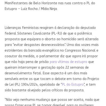
Manifestantes de Belo Horizonte nas ruas contra o PL do
Estupro - Luiz Rocha / Mídia Ninja
Lideranças feministas reagiram à declaração do deputado
federal Sóstenes Cavalcante (PL-RJ) de que a polêmica
proposta que equipara o aborto ao homicídio será alterada
para "evitar desgastes desnecessários". Uma das vozes mais
estridentes da bancada evangélica no Congresso Nacional e
coautor da medida, o parlamentar diz que agora irá propor
que não haja pena de prisão
para vítimas de estupro
que
queiram interromper a gestação após 22 semanas de
desenvolvimento fetal. Esse aspecto é um dos mais
sensíveis entre os que tocam o debate em torno do Projeto
de Lei (PL) 1904/2024, apelidado de "
PL do Estupro
", e tem
sido bastante alvejado pelos críticos da proposta.
"Não vejo nenhuma mudança que possa ser aceita, nada que
possa fazer esse PL se tornar digerível para as mulheres