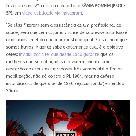
fazer sozinhas?", criticou a deputada
SÂMIA BOMFIM (PSOL-
SP)
, em
vídeo publicado via Instagram
.
"Se elas fizerem sem a assistência de um profissional de
saúde, será que têm alguma chance de sobrevivência? Isso é
ainda mais cruel do que a proposta original. Eles acham que
somos burras. A gente sabe exatamente qual é o objetivo
deles:
inviabilizar a lei que desde 1940 garante
que as
mulheres não são obrigadas a levarem adiante uma
gestação dos seus estupradores. Nós vamos até o fim na
mobilização, não só contra o PL 1904, mas na defesa
incondicional de que a lei de 1940 seja cumprida", emendou
Sâmia.