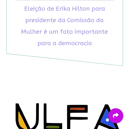
Eleição de Erika Hilton para
presidente da Comissão da
Mulher é um fato importante
para a democracia