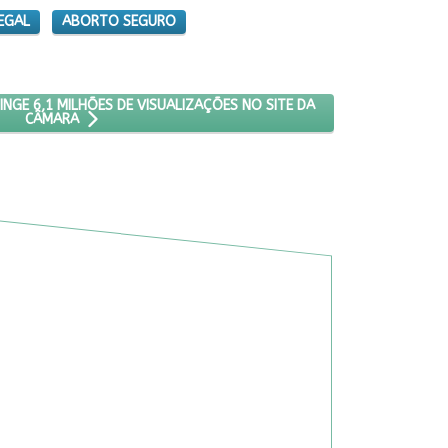
EGAL
ABORTO SEGURO
SOBRE ABORTO ATINGE 6,1 MILHÕES DE VISUALIZAÇÕES NO SITE DA
GE 6,1 MILHÕES DE VISUALIZAÇÕES NO SITE DA
CÂMARA