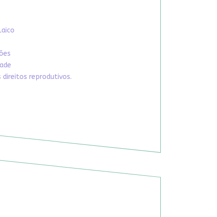
Laico
xões
dade
direitos reprodutivos.