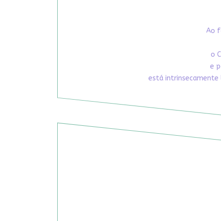
Ao f
o C
e p
está intrinsecamente 