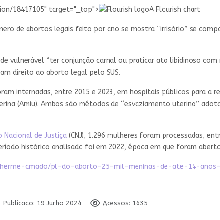
on/18417105" target="_top">
A Flourish chart
ero de abortos legais feito por ano se mostra “irrisório” se comp
de vulnerável “ter conjunção carnal ou praticar ato libidinoso com 
am direito ao aborto legal pelo SUS.
m internadas, entre 2015 e 2023, em hospitais públicos para a r
terina (Amiu). Ambos são métodos de “esvaziamento uterino” adot
 Nacional de Justiça
(CNJ), 1.296 mulheres foram processadas, ent
ríodo histórico analisado foi em 2022, época em que foram abert
uilherme-amado/pl-do-aborto-25-mil-meninas-de-ate-14-ano
Publicado: 19 Junho 2024
Acessos: 1635