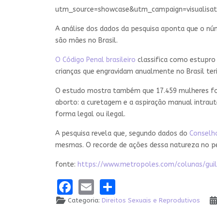
utm_source=showcase&utm_campaign=visualisati
A análise dos dados da pesquisa aponta que o núm
são mães no Brasil.
O Código Penal brasileiro
classifica como estupro 
crianças que engravidam anualmente no Brasil teri
O estudo mostra também que 17.459 mulheres fora
aborto: a curetagem e a aspiração manual intrau
forma legal ou ilegal.
A pesquisa revela que, segundo dados do
Conselho
mesmas. O recorde de ações dessa natureza no pe
fonte:
https://www.metropoles.com/colunas/g
Facebook
Email
Share
Categoria:
Direitos Sexuais e Reprodutivos