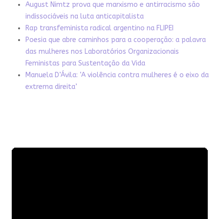
August Nimtz prova que marxismo e antirracismo são
indissociáveis na luta anticapitalista
Rap transfeminista radical argentino na FLIPEI
Poesia que abre caminhos para a cooperação: a palavra
das mulheres nos Laboratórios Organizacionais
Feministas para Sustentação da Vida
Manuela D’Ávila: ‘A violência contra mulheres é o eixo da
extrema direita’