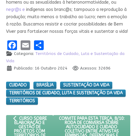
homens ou as sexualidades à heteronormatividade, ou
negr@s e
indígenas aos branc@s; tampouco a reprodução à
produção; muito menos o trabalho ao lucro; nem a emoção
à razão. Buscamos resistir e cocriar possibilidades de Bem
Viver para fortalecer nossas forças vitais e sustentar a vida!
Facebook
Email
Share
Categoria:
Territórios de Cuidado, Luta e Sustentação da
Vida
Publicado: 16 Outubro 2024
Acessos: 32696
CUIDADO
BRASÍLIA
SUSTENTAÇÃO DA VIDA
TERRITÓRIOS DE CUIDADO, LUTA E SUSTENTAÇÃO DA VIDA
TERRITÓRIOS
ARTIGO ANTERIOR: CURSO SOBRE ELABORAÇÃO E GESTÃO DE P
PRÓXIMO ARTIGO: CONVITE PARA ESTA 
CONVITE PARA ESTA TERÇA, 8/10:
CURSO SOBRE
RODA DE CONVERSA SOBRE
ELABORAÇÃO E
AUTOCUIDADO E CUIDADO
GESTÃO DE
COLETIVO ENTRE ATIVISTAS
PROJETOS COM
FEMINISTAS, DEFENSORAS E
TERRITÓRIOS DE