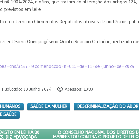
ei nº 1904/2024, e afins, que tratam da alteração dos artigos 124,
o previstos em lei e
co do tema na Câmara dos Deputados através de audiências pública
recentésima Quinquagésima Quinta Reunião Ordinária, realizada nos
dacoes-cns/3447-recomendacao-n-015-de-11-de-junho-de-2024
Publicado: 13 Junho 2024
Acessos: 1383
S HUMANOS
SAÚDE DA MULHER
DESCRIMINALIZAÇÃO DO ABO
E SAÚDE
PEDE DIREITO PREVISTO EM LEI HÁ 80 ANOS E IMPÕE TORTURA A MEN
PRÓXIMO ARTIGO: O CONSELHO NACIONA
O CONSELHO NACIONAL DOS DIREITOS D
EVISTO EM LEI HÁ 80
ES, DIZ ADVOGADA
MANIFESTOU CONTRA O PROJETO DE LEI Q