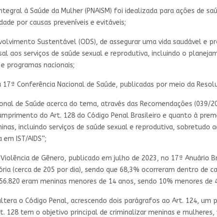
ntegral à Saúde da Mulher (PNAISM) foi idealizada para ações de sa
de por causas preveníveis e evitáveis;
nvolvimento Sustentável (ODS), de assegurar uma vida saudável e 
rsal aos serviços de saúde sexual e reprodutiva, incluindo o plane
 e programas nacionais;
 17ª Conferência Nacional de Saúde, publicadas por meio da Resol
nal de Saúde acerca do tema, através das Recomendações (039/202
umprimento do Art. 128 do Código Penal Brasileiro e quanto à prem
inas, incluindo serviços de saúde sexual e reprodutiva, sobretudo 
a em IST/AIDS”;
lência de Gênero, publicado em julho de 2023, no 17ª Anuário Bras
ria (cerca de 205 por dia), sendo que 68,3% ocorreram dentro de ca
s, 56.820 eram meninas menores de 14 anos, sendo 10% menores de 
ltera o Código Penal, acrescendo dois parágrafos ao Art. 124, um 
t. 128 tem o objetivo principal de criminalizar meninas e mulheres,