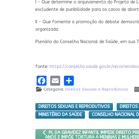
I - Que determine o arquivamento do Projeto de L
excludente de punibilidade para os casos de abort
II - Que fomente a promoção do debate democráti
organizada.
Plenário do Conselho Nacional de Saúde, em sua T
fonte:
https://conselho.saude.gov.br/recomen
Facebook
Email
Share
Categoria:
Direitos Sexuais e Reprodutivos
DIREITOS SEXUAIS E REPRODUTIVOS
DIREITO
MINISTÉRIO DA SAÚDE
CONSELHO NACIONAL D
ARTIGO ANTERIOR: PL DA GRAVIDEZ INFANTIL IM
PL DA GRAVIDEZ INFANTIL IMPEDE DIREITO PR
ANOS E IMPÕE TORTURA A MENINAS E MULHER