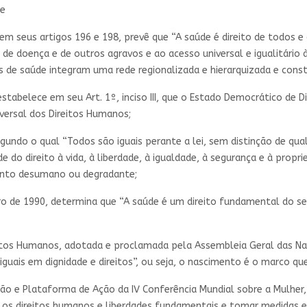
 e
em seus artigos 196 e 198, prevê que “A saúde é direito de todos e
 de doença e de outros agravos e ao acesso universal e igualitário
os de saúde integram uma rede regionalizada e hierarquizada e cons
stabelece em seu Art. 1º, inciso III, que o Estado Democrático de
versal dos Direitos Humanos;
egundo o qual “Todos são iguais perante a lei, sem distinção de qua
e do direito à vida, à liberdade, à igualdade, à segurança e à proprie
ento desumano ou degradante;
bro de 1990, determina que “A saúde é um direito fundamental do s
eitos Humanos, adotada e proclamada pela Assembleia Geral das Na
iguais em dignidade e direitos”, ou seja, o nascimento é o marco q
ação e Plataforma de Ação da IV Conferência Mundial sobre a Mulhe
 direitos humanos e liberdades fundamentais e tomar medidas efi