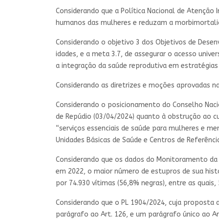
Considerando que a Política Nacional de Atenção I
humanos das mulheres e reduzam a morbimortalida
Considerando o objetivo 3 dos Objetivos de Dese
idades, e a meta 3.7, de assegurar o acesso unive
a integração da saúde reprodutiva em estratégias
Considerando as diretrizes e moções aprovadas na
Considerando o posicionamento do Conselho Nacio
de Repúdio (03/04/2024) quanto à obstrução ao c
“serviços essenciais de saúde para mulheres e men
Unidades Básicas de Saúde e Centros de Referênci
Considerando que os dados do Monitoramento da Vio
em 2022, o maior número de estupros de sua histó
por 74.930 vítimas (56,8% negras), entre as quai
Considerando que o PL 1904/2024, cuja proposta a
parágrafo ao Art. 126, e um parágrafo único ao Ar