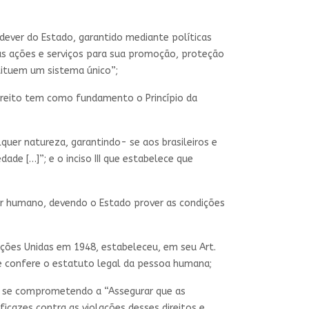
 dever do Estado, garantido mediante políticas
 às ações e serviços para sua promoção, proteção
tituem um sistema único”;
 Direito tem como fundamento o Princípio da
lquer natureza, garantindo- se aos brasileiros e
dade […]”; e o inciso III que estabelece que
er humano, devendo o Estado prover as condições
ções Unidas em 1948, estabeleceu, em seu Art.
ue confere o estatuto legal da pessoa humana;
r, se comprometendo a “Assegurar que as
cazes contra as violações desses direitos e