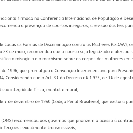
nacional firmado na Conferência Internacional de População e Des
ecomenda a prevenção de abortos inseguros, a revisão das leis puni
e todas as Formas de Discriminação contra as Mulheres (CEDAW), ó
ia 23 de maio, recomendou que o aborto seja legalizado e alertou 
sifica a misoginia e o machismo sobre os corpos das mulheres em s
de 1996, que promulgou a Convenção Interamericana para Prevenir, P
4; Considerando que o Art. 3º do Decreto nº 1.973, de 1º de agost
 sua integridade física, mental e moral;
e 7 de dezembro de 1940 (Código Penal Brasileiro), que exclui a pun
 (OMS) recomendou aos governos que priorizem o acesso à contrac
 infecções sexualmente transmissíveis;