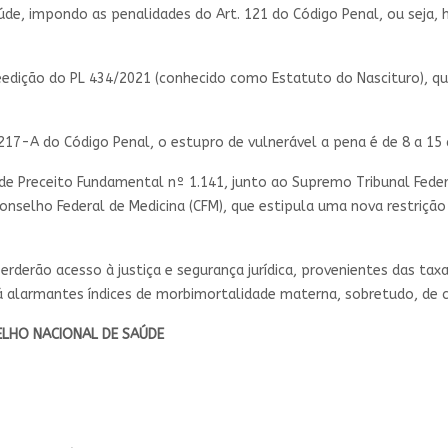
saúde, impondo as penalidades do Art. 121 do Código Penal, ou seja,
edição do PL 434/2021 (conhecido como Estatuto do Nascituro), qu
17-A do Código Penal, o estupro de vulnerável a pena é de 8 a 15 
e Preceito Fundamental nº 1.141, junto ao Supremo Tribunal Feder
nselho Federal de Medicina (CFM), que estipula uma nova restrição 
erderão acesso à justiça e segurança jurídica, provenientes das tax
 já alarmantes índices de morbimortalidade materna, sobretudo, de 
LHO NACIONAL DE SAÚDE