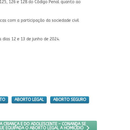
 125, 126 e 128 do Código Penal quanto ao
s com a participação da sociedade civil
 dias 12 e 13 de junho de 2024.
RTO
ABORTO LEGAL
ABORTO SEGURO
INAS E MULHERES, DIZ ADVOGADA
L DOS DIREITOS DA CRIANÇA E DO ADOLESCENTE – CONANDA SE MAN
A CRIANÇA E DO ADOLESCENTE – CONANDA SE
UE EQUIPADA O ABORTO LEGAL A HOMICÍDIO