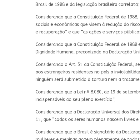
Brasil de 1988 e da legislação brasileira correlata;
Considerando que a Constituição Federal de 1988, 
sociais e econômicas que visem à redução do risco
e recuperação” e que “as ações e serviços públic
Considerando que a Constituição Federal de 1988 e
Dignidade Humana, preconizado na Declaração Uni
Considerando o Art. 5º da Constituição Federal, s
aos estrangeiros residentes no país a inviolabilidad
ninguém será submetido à tortura nem a tratam
Considerando que a Lei nº 8.080, de 19 de setem
indispensáveis ao seu pleno exercício”;
Considerando que a Declaração Universal dos Dir
1º, que “todos os seres humanos nascem livres e 
Considerando que o Brasil é signatário da Declar
mulheres e meninas gozem plenamente de todos os