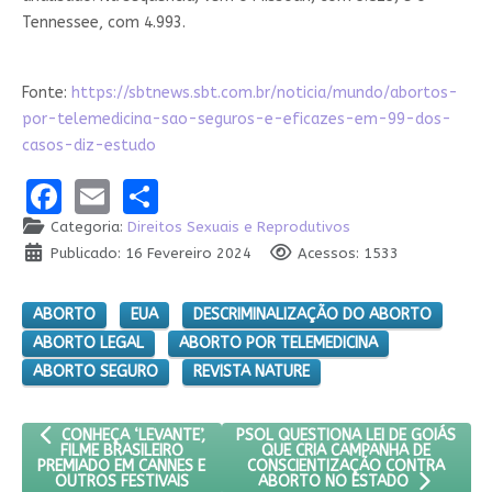
Tennessee, com 4.993.
Fonte:
https://sbtnews.sbt.com.br/noticia/mundo/abortos-
por-telemedicina-sao-seguros-e-eficazes-em-99-dos-
casos-diz-estudo
Facebook
Email
Share
Categoria:
Direitos Sexuais e Reprodutivos
Publicado: 16 Fevereiro 2024
Acessos: 1533
ABORTO
EUA
DESCRIMINALIZAÇÃO DO ABORTO
ABORTO LEGAL
ABORTO POR TELEMEDICINA
ABORTO SEGURO
REVISTA NATURE
ARTIGO ANTERIOR: CONHEÇA ‘LEVANTE’, FILME BRASILEIRO PREM
PRÓXIMO ARTIGO: PSOL QUESTIONA
PSOL QUESTIONA LEI DE GOIÁS
CONHEÇA ‘LEVANTE’,
QUE CRIA CAMPANHA DE
FILME BRASILEIRO
CONSCIENTIZAÇÃO CONTRA
PREMIADO EM CANNES E
OUTROS FESTIVAIS
ABORTO NO ESTADO