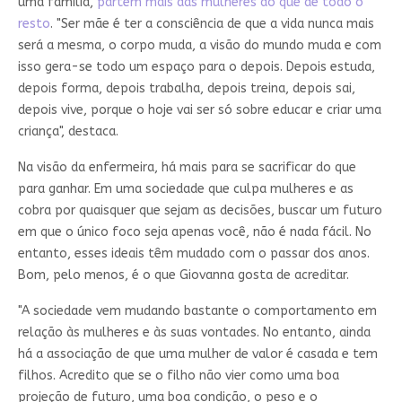
uma família,
partem mais das mulheres do que de todo o
resto
. "Ser mãe é ter a consciência de que a vida nunca mais
será a mesma, o corpo muda, a visão do mundo muda e com
isso gera-se todo um espaço para o depois. Depois estuda,
depois forma, depois trabalha, depois treina, depois sai,
depois vive, porque o hoje vai ser só sobre educar e criar uma
criança", destaca.
Na visão da enfermeira, há mais para se sacrificar do que
para ganhar. Em uma sociedade que culpa mulheres e as
cobra por quaisquer que sejam as decisões, buscar um futuro
em que o único foco seja apenas você, não é nada fácil. No
entanto, esses ideais têm mudado com o passar dos anos.
Bom, pelo menos, é o que Giovanna gosta de acreditar.
"A sociedade vem mudando bastante o comportamento em
relação às mulheres e às suas vontades. No entanto, ainda
há a associação de que uma mulher de valor é casada e tem
filhos. Acredito que se o filho não vier como uma boa
projeção de futuro, uma boa condição, o peso e o