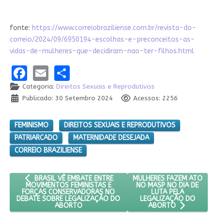
fonte:
https://www.correiobraziliense.com.br/revista-do-
correio/2024/09/6950194-escolhas-e-preconceitos-as-
vidas-de-mulheres-que-decidiram-nao-ter-filhos.html
Facebook
Email
Share
Categoria:
Direitos Sexuais e Reprodutivos
Publicado: 30 Setembro 2024
Acessos: 2256
FEMINISMO
DIREITOS SEXUAIS E REPRODUTIVOS
PATRIARCADO
MATERNIDADE DESEJADA
CORREIO BRAZILIENSE
ARTIGO ANTERIOR: BRASIL VÊ EMBATE ENTRE MOVIMENTOS 
PRÓXIMO ARTIGO: MULHER
MULHERES FAZEM ATO
BRASIL VÊ EMBATE ENTRE
NO MASP NO DIA DE
MOVIMENTOS FEMINISTAS E
LUTA PELA
FORÇAS CONSERVADORAS NO
LEGALIZAÇÃO DO
DEBATE SOBRE LEGALIZAÇÃO DO
ABORTO
ABORTO