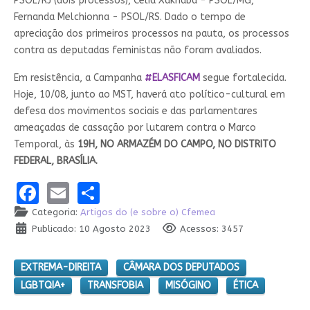
PSOL/RJ (dois processos), Célia Xakriabá - PSOL/MG,
Fernanda Melchionna - PSOL/RS. Dado o tempo de
apreciação dos primeiros processos na pauta, os processos
contra as deputadas feministas não foram avaliados.
Em resistência, a Campanha
#ELASFICAM
segue fortalecida.
Hoje, 10/08, junto ao MST, haverá ato político-cultural em
defesa dos movimentos sociais e das parlamentares
ameaçadas de cassação por lutarem contra o Marco
Temporal, às
19H, NO ARMAZÉM DO CAMPO, NO DISTRITO
FEDERAL, BRASÍLIA.
Facebook
Email
Share
Categoria:
Artigos do (e sobre o) Cfemea
Publicado: 10 Agosto 2023
Acessos: 3457
EXTREMA-DIREITA
CÂMARA DOS DEPUTADOS
LGBTQIA+
TRANSFOBIA
MISÓGINO
ÉTICA