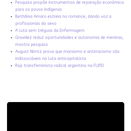
Pesquisa propõe instrumentos de reparação econômica
para os povos indígenas
Bethânia Amaro estreia no romance, dando voz a
profissionais do sexo
A luta sem tréguas da Enfermagem
Gravidez reduz oportunidades e autonomia de meninas,
mostra pesquisa
August Nimtz prova que marxismo e antirracismo são
indissociáveis na luta anticapitalista
Rap transfeminista radical argentino na FLIPEI