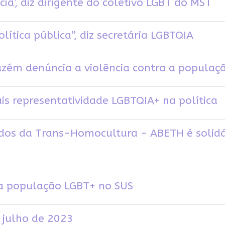
cia’, diz dirigente do coletivo LGBT do MST
lítica pública”, diz secretária LGBTQIA
azém denúncia a violência contra a populaç
s representatividade LGBTQIA+ na política
tudos da Trans-Homocultura - ABETH é solid
a população LGBT+ no SUS
a julho de 2023