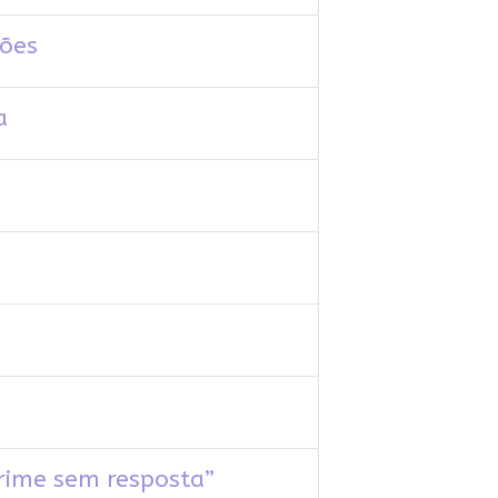
ções
a
crime sem resposta”