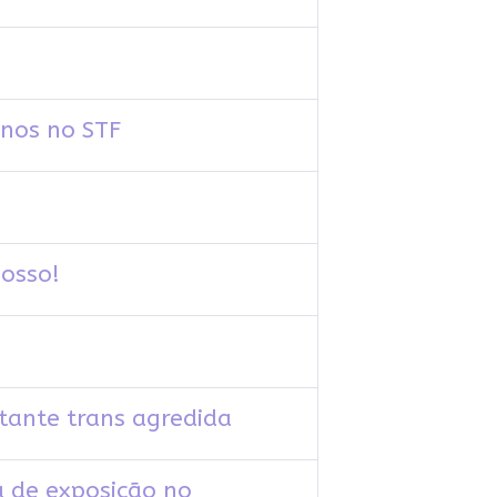
anos no STF
nosso!
tante trans agredida
a de exposição no