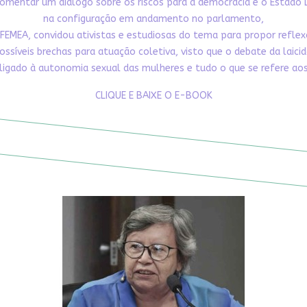
omentar um diálogo sobre os riscos para a democracia e o Estado 
na configuração em andamento no parlamento,
FEMEA, convidou ativistas e estudiosas do tema para propor refle
ossíveis brechas para atuação coletiva, visto que o debate da laici
ligado à autonomia sexual das mulheres e tudo o que se refere aos 
CLIQUE E BAIXE O E-BOOK