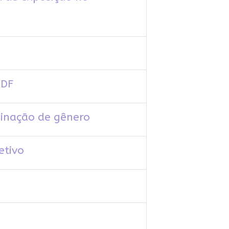
 DF
minação de gênero
etivo