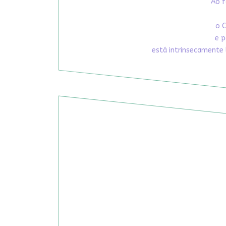
Ao f
o C
e p
está intrinsecamente 