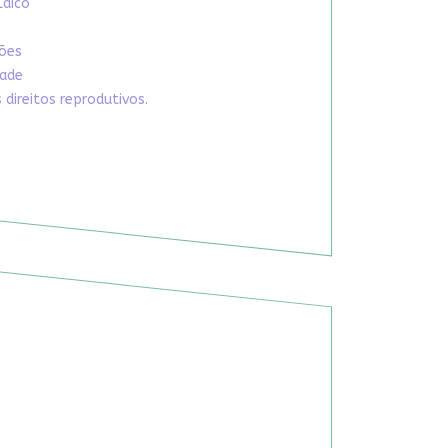
Laico
xões
dade
direitos reprodutivos.