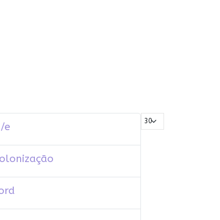
Mostrar #
/e
colonização
ord