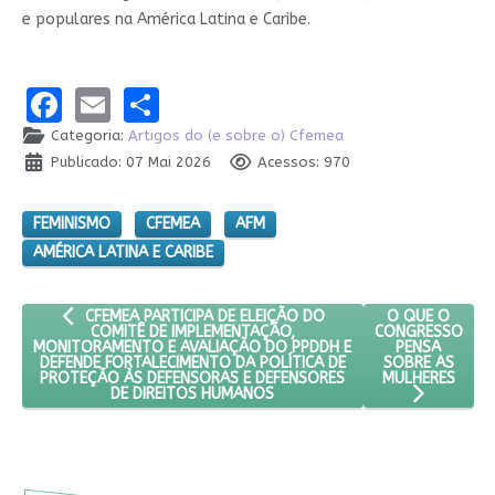
e populares na América Latina e Caribe.
Facebook
Email
Share
Categoria:
Artigos do (e sobre o) Cfemea
Publicado: 07 Mai 2026
Acessos: 970
FEMINISMO
CFEMEA
AFM
AMÉRICA LATINA E CARIBE
ARTIGO ANTERIOR: CFEMEA PARTICIPA DE ELEIÇÃO DO COMI
PRÓXIMO ARTI
O QUE O
CFEMEA PARTICIPA DE ELEIÇÃO DO
CONGRESSO
COMITÊ DE IMPLEMENTAÇÃO,
PENSA
MONITORAMENTO E AVALIAÇÃO DO PPDDH E
SOBRE AS
DEFENDE FORTALECIMENTO DA POLÍTICA DE
MULHERES
PROTEÇÃO ÀS DEFENSORAS E DEFENSORES
DE DIREITOS HUMANOS