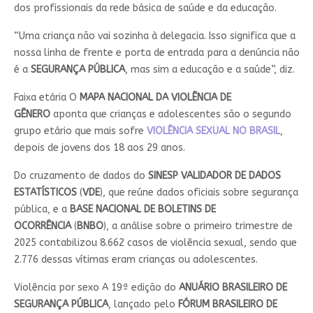
dos profissionais da rede básica de saúde e da educação.
“Uma criança não vai sozinha à delegacia. Isso significa que a
nossa linha de frente e porta de entrada para a denúncia não
é a
SEGURANÇA PÚBLICA
, mas sim a educação e a saúde”, diz.
Faixa etária O
MAPA NACIONAL DA VIOLÊNCIA DE
GÊNERO
aponta que crianças e adolescentes são o segundo
grupo etário que mais sofre
VIOLÊNCIA SEXUAL NO BRASIL
,
depois de jovens dos 18 aos 29 anos.
Do cruzamento de dados do
SINESP VALIDADOR DE DADOS
ESTATÍSTICOS
(
VDE
), que reúne dados oficiais sobre segurança
pública, e a
BASE NACIONAL DE BOLETINS DE
OCORRÊNCIA
(
BNBO
), a análise sobre o primeiro trimestre de
2025 contabilizou 8.662 casos de violência sexual, sendo que
2.776 dessas vítimas eram crianças ou adolescentes.
Violência por sexo A 19ª edição do
ANUÁRIO BRASILEIRO DE
SEGURANÇA PÚBLICA
, lançado pelo
FÓRUM BRASILEIRO DE