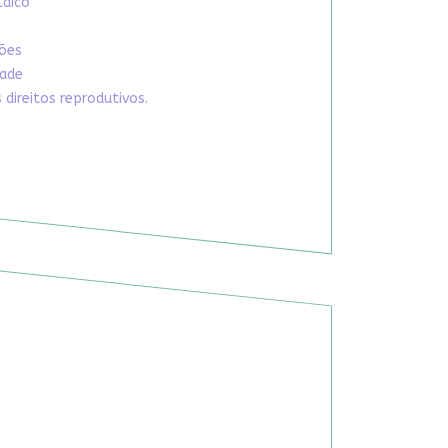
Laico
xões
dade
direitos reprodutivos.