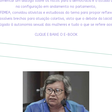
omentar um diálogo sobre os riscos para a democracia e o Estado 
na configuração em andamento no parlamento,
FEMEA, convidou ativistas e estudiosas do tema para propor refle
ossíveis brechas para atuação coletiva, visto que o debate da laici
ligado à autonomia sexual das mulheres e tudo o que se refere aos 
CLIQUE E BAIXE O E-BOOK