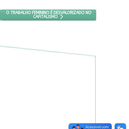
 DOS EUA E AMEAÇA SOBERANIA, AFIRMA PESQUISADORA
PRÓXIMO ARTIGO: O TRABALHO FEMININO É DESVALORIZADO NO 
O TRABALHO FEMININO É DESVALORIZADO NO
CAPITALISMO