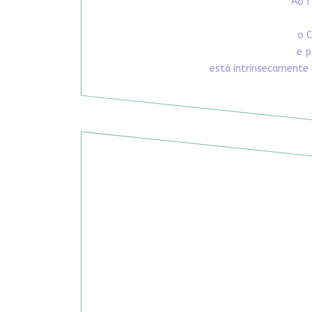
Ao f
o C
e p
está intrinsecamente 