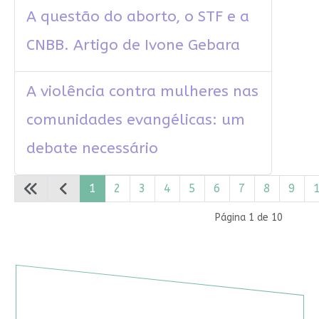
A questão do aborto, o STF e a
CNBB. Artigo de Ivone Gebara
A violência contra mulheres nas
comunidades evangélicas: um
debate necessário
1
2
3
4
5
6
7
8
9
Página 1 de 10