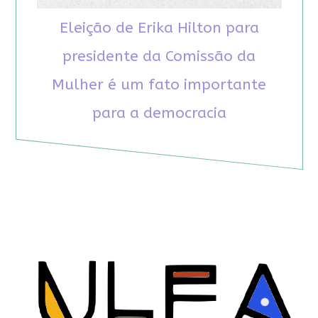
Eleição de Erika Hilton para
presidente da Comissão da
Mulher é um fato importante
para a democracia