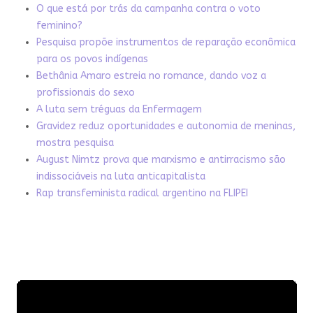
O que está por trás da campanha contra o voto
feminino?
Pesquisa propõe instrumentos de reparação econômica
para os povos indígenas
Bethânia Amaro estreia no romance, dando voz a
profissionais do sexo
A luta sem tréguas da Enfermagem
Gravidez reduz oportunidades e autonomia de meninas,
mostra pesquisa
August Nimtz prova que marxismo e antirracismo são
indissociáveis na luta anticapitalista
Rap transfeminista radical argentino na FLIPEI