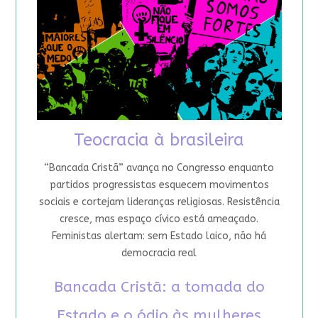
Teocracia à brasileira
“Bancada Cristã” avança no Congresso enquanto
partidos progressistas esquecem movimentos
sociais e cortejam lideranças religiosas. Resistência
cresce, mas espaço cívico está ameaçado.
Feministas alertam: sem Estado laico, não há
democracia real
Bancada Cristã: a tomada do
Estado e o ódio às mulheres