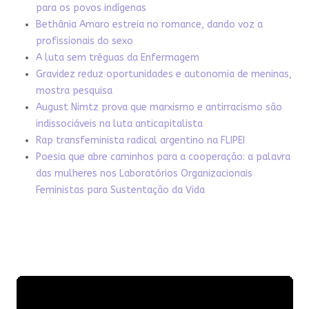
para os povos indígenas
Bethânia Amaro estreia no romance, dando voz a
profissionais do sexo
A luta sem tréguas da Enfermagem
Gravidez reduz oportunidades e autonomia de meninas,
mostra pesquisa
August Nimtz prova que marxismo e antirracismo são
indissociáveis na luta anticapitalista
Rap transfeminista radical argentino na FLIPEI
Poesia que abre caminhos para a cooperação: a palavra
das mulheres nos Laboratórios Organizacionais
Feministas para Sustentação da Vida