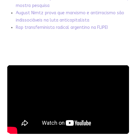
mostra pesquisa
August Nimtz prova que marxismo e antirracismo são
indissociáveis na luta anticapitalista
Rap transfeminista radical argentino na FLIPEI