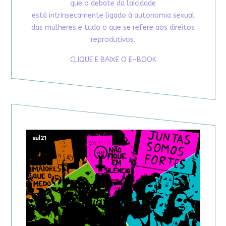
que o debate da laicidade
está intrinsecamente ligado à autonomia sexual
das mulheres e tudo o que se refere aos direitos
reprodutivos.
CLIQUE E BAIXE O E-BOOK