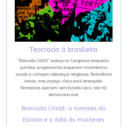
Teocracia à brasileira
“Bancada Cristã” avança no Congresso enquanto
partidos progressistas esquecem movimentos
sociais e cortejam lideranças religiosas. Resistência
cresce, mas espaço cívico está ameaçado.
Feministas alertam: sem Estado laico, não há
democracia real
Bancada Cristã: a tomada do
Estado e o ódio às mulheres