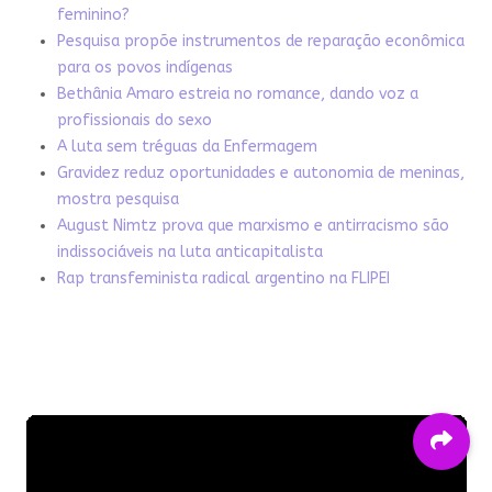
feminino?
Pesquisa propõe instrumentos de reparação econômica
para os povos indígenas
Bethânia Amaro estreia no romance, dando voz a
profissionais do sexo
A luta sem tréguas da Enfermagem
Gravidez reduz oportunidades e autonomia de meninas,
mostra pesquisa
August Nimtz prova que marxismo e antirracismo são
indissociáveis na luta anticapitalista
Rap transfeminista radical argentino na FLIPEI