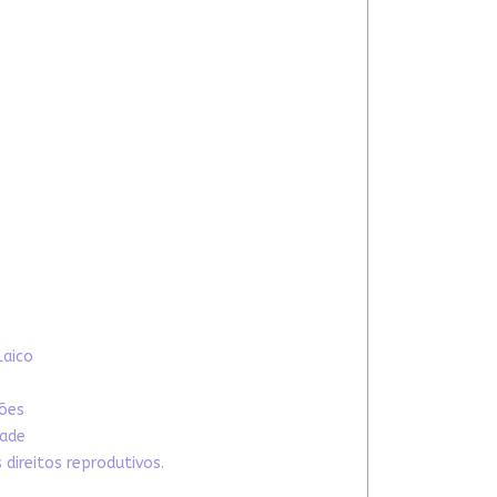
Laico
xões
dade
direitos reprodutivos.