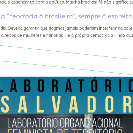
ia e desencanto com a política. Mas há brechas: fé não significa
A “teocracia à brasileira”, sempre à espreita
édia. Deveria garantir que dogmas jamais poderiam interferir na cole
 direitos de mulheres e minorias – e à própria democracia – não ca