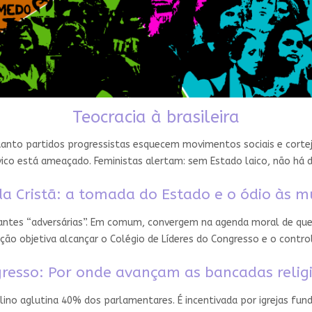
Teocracia à brasileira
nto partidos progressistas esquecem movimentos sociais e cortejam
ico está ameaçado. Feministas alertam: sem Estado laico, não há 
a Cristã: a tomada do Estado e o ódio às m
 antes “adversárias”. Em comum, convergem na agenda moral de que
ção objetiva alcançar o Colégio de Líderes do Congresso e o contro
resso: Por onde avançam as bancadas relig
ino aglutina 40% dos parlamentares. É incentivada por igrejas fun