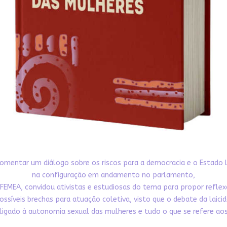
omentar um diálogo sobre os riscos para a democracia e o Estado 
na configuração em andamento no parlamento,
FEMEA, convidou ativistas e estudiosas do tema para propor refle
ossíveis brechas para atuação coletiva, visto que o debate da laici
ligado à autonomia sexual das mulheres e tudo o que se refere aos 