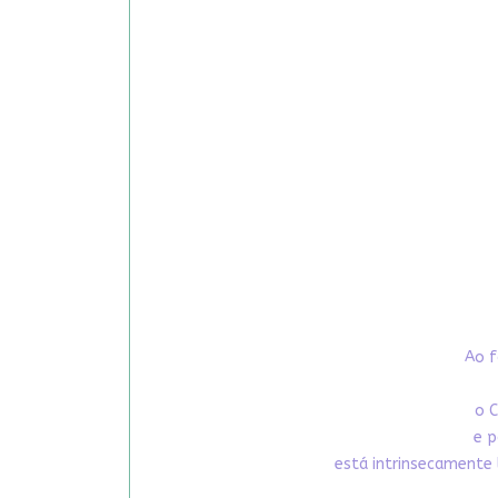
Ao f
o C
e p
está intrinsecamente 