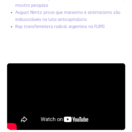
mostra pesquisa
August Nimtz prova que marxismo e antirracismo são
indissociáveis na luta anticapitalista
Rap transfeminista radical argentino na FLIPEI