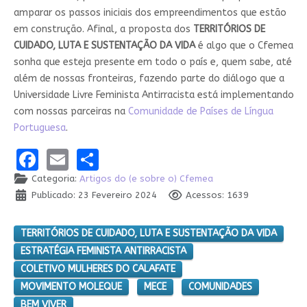
amparar os passos iniciais dos empreendimentos que estão
em construção. Afinal, a proposta dos
TERRITÓRIOS DE
CUIDADO, LUTA E SUSTENTAÇÃO DA VIDA
é algo que o Cfemea
sonha que esteja presente em todo o país e, quem sabe, até
além de nossas fronteiras, fazendo parte do diálogo que a
Universidade Livre Feminista Antirracista está implementando
com nossas parceiras na
Comunidade de Países de Língua
Portuguesa
.
Facebook
Email
Share
Categoria:
Artigos do (e sobre o) Cfemea
Publicado: 23 Fevereiro 2024
Acessos: 1639
TERRITÓRIOS DE CUIDADO, LUTA E SUSTENTAÇÃO DA VIDA
ESTRATÉGIA FEMINISTA ANTIRRACISTA
COLETIVO MULHERES DO CALAFATE
MOVIMENTO MOLEQUE
MECE
COMUNIDADES
BEM VIVER