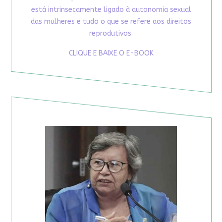
está intrinsecamente ligado à autonomia sexual
das mulheres e tudo o que se refere aos direitos
reprodutivos.
CLIQUE E BAIXE O E-BOOK