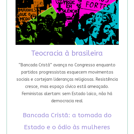
Teocracia à brasileira
“Bancada Cristã” avança no Congresso enquanto
partidos progressistas esquecem movimentos
sociais e cortejam lideranças religiosas. Resistência
cresce, mas espaço cívico está ameaçado.
Feministas alertam: sem Estado laico, não há
democracia real
Bancada Cristã: a tomada do
Estado e o ódio às mulheres