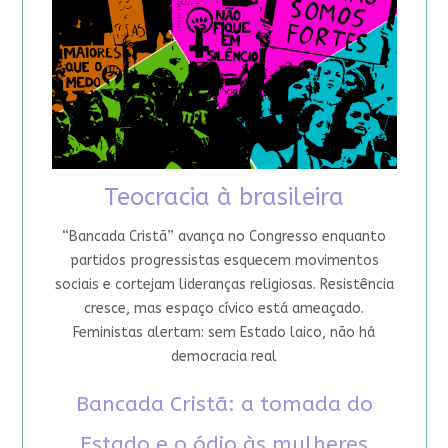
Teocracia à brasileira
“Bancada Cristã” avança no Congresso enquanto
partidos progressistas esquecem movimentos
sociais e cortejam lideranças religiosas. Resistência
cresce, mas espaço cívico está ameaçado.
Feministas alertam: sem Estado laico, não há
democracia real
Bancada Cristã: a tomada do
Estado e o ódio às mulheres