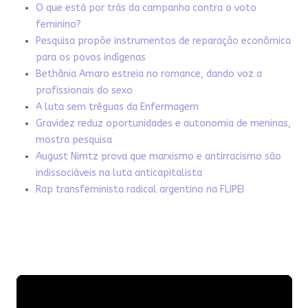
O que está por trás da campanha contra o voto
feminino?
Pesquisa propõe instrumentos de reparação econômica
para os povos indígenas
Bethânia Amaro estreia no romance, dando voz a
profissionais do sexo
A luta sem tréguas da Enfermagem
Gravidez reduz oportunidades e autonomia de meninas,
mostra pesquisa
August Nimtz prova que marxismo e antirracismo são
indissociáveis na luta anticapitalista
Rap transfeminista radical argentino na FLIPEI