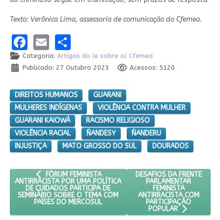
Texto: Verônica Lima, assessoria de comunicação do Cfemea.
Facebook
Email
Share
Categoria:
Artigos do (e sobre o) Cfemea
Publicado: 27 Outubro 2023
Acessos: 5120
DIREITOS HUMANOS
GUARANI
MULHERES INDÍGENAS
VIOLÊNCIA CONTRA MULHER
GUARANI KAIOWÁ
RACISMO RELIGIOSO
VIOLÊNCIA RACIAL
ÑANDESY
ÑANDERU
INJUSTIÇA
MATO GROSSO DO SUL
DOURADOS
ARTIGO ANTERIOR: FÓRUM FEMINISTA ANTIRRACISTA POR 
PRÓXIMO ARTIGO: DESAFI
DESAFIOS DA FRENTE
FÓRUM FEMINISTA
PARLAMENTAR
ANTIRRACISTA POR UMA POLÍTICA
FEMINISTA
DE CUIDADOS PARTICIPA DE
ANTIRRACISTA COM
SEMINÁRIO SOBRE O TEMA COM
PARTICIPAÇÃO
PAÍSES DO MERCOSUL
POPULAR