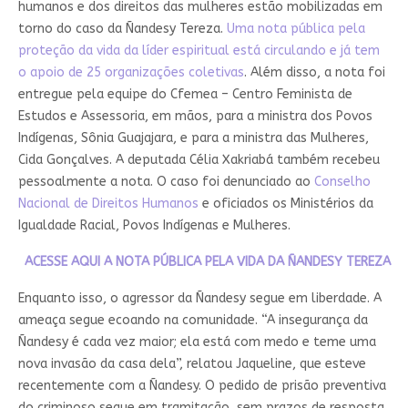
humanos e dos direitos das mulheres estão mobilizadas em
torno do caso da Ñandesy Tereza.
Uma nota pública pela
proteção da vida da líder espiritual está circulando e já tem
o apoio de 25 organizações coletivas
. Além disso, a nota foi
entregue pela equipe do Cfemea – Centro Feminista de
Estudos e Assessoria, em mãos, para a ministra dos Povos
Indígenas, Sônia Guajajara, e para a ministra das Mulheres,
Cida Gonçalves. A deputada Célia Xakriabá também recebeu
pessoalmente a nota. O caso foi denunciado ao
Conselho
Nacional de Direitos Humanos
e oficiados os Ministérios da
Igualdade Racial, Povos Indígenas e Mulheres.
ACESSE AQUI A NOTA PÚBLICA PELA VIDA DA ÑANDESY TEREZA
Enquanto isso, o agressor da Ñandesy segue em liberdade. A
ameaça segue ecoando na comunidade. “A insegurança da
Ñandesy é cada vez maior; ela está com medo e teme uma
nova invasão da casa dela”, relatou Jaqueline, que esteve
recentemente com a Ñandesy. O pedido de prisão preventiva
do criminoso segue em tramitação, sem prazos de resposta.