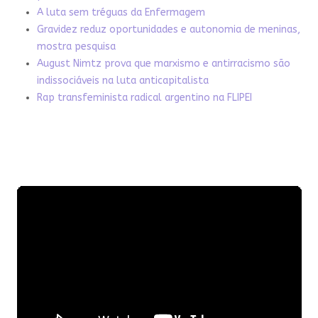
A luta sem tréguas da Enfermagem
Gravidez reduz oportunidades e autonomia de meninas,
mostra pesquisa
August Nimtz prova que marxismo e antirracismo são
indissociáveis na luta anticapitalista
Rap transfeminista radical argentino na FLIPEI