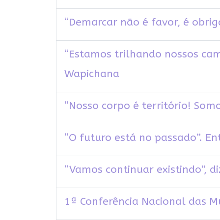
“Demarcar não é favor, é obri
“Estamos trilhando nossos cami
Wapichana
“Nosso corpo é território! So
“O futuro está no passado”. E
“Vamos continuar existindo”, d
1ª Conferência Nacional das Mu