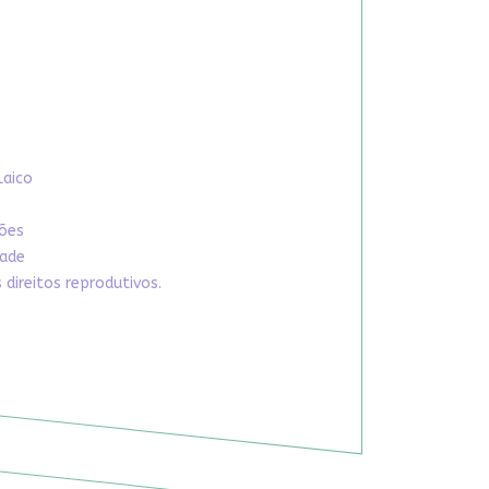
Laico
xões
dade
direitos reprodutivos.