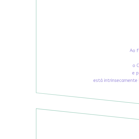
Ao f
o C
e p
está intrinsecamente 