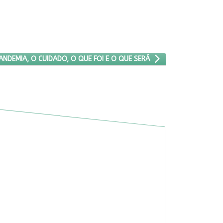
XIMO ARTIGO: A PANDEMIA, O CUIDADO, O QUE FOI E O QUE SERÁ
ANDEMIA, O CUIDADO, O QUE FOI E O QUE SERÁ