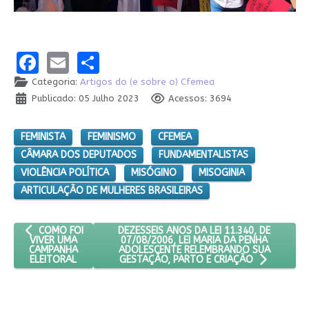
Facebook
Email
Share
Categoria:
Artigos do (e sobre o) Cfemea
Publicado: 05 Julho 2023
Acessos: 3694
FEMINISTA
FEMINISMO
CFEMEA
CÂMARA DOS DEPUTADOS
FUNDAMENTALISTAS
VIOLÊNCIA POLÍTICA
MISÓGINO
MISOGINIA
ARTICULAÇÃO DE MULHERES BRASILEIRAS
ARTIGO ANTERIOR: COMO FOI VIVER UMA CAMPANHA ELEITORAL
PRÓXIMO ARTIGO: DEZESSEIS ANOS DA LEI
DEZESSEIS ANOS DA LEI 11.340, DE
COMO FOI
07/08/2006, LEI MARIA DA PENHA
VIVER UMA
ADOLESCENTE RELEMBRANDO SUA
CAMPANHA
ELEITORAL
GESTAÇÃO, PARTO E CRIAÇÃO