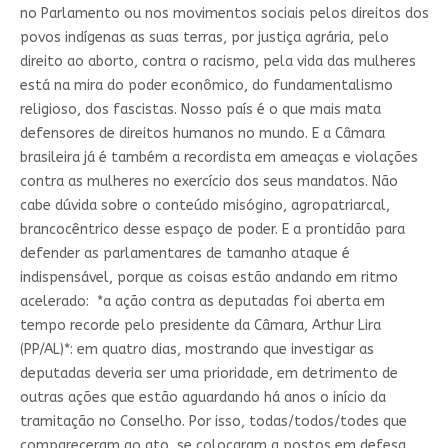
no Parlamento ou nos movimentos sociais pelos direitos dos
povos indígenas as suas terras, por justiça agrária, pelo
direito ao aborto, contra o racismo, pela vida das mulheres
está na mira do poder econômico, do fundamentalismo
religioso, dos fascistas. Nosso país é o que mais mata
defensores de direitos humanos no mundo. E a Câmara
brasileira já é também a recordista em ameaças e violações
contra as mulheres no exercício dos seus mandatos. Não
cabe dúvida sobre o conteúdo misógino, agropatriarcal,
brancocêntrico desse espaço de poder. E a prontidão para
defender as parlamentares de tamanho ataque é
indispensável, porque as coisas estão andando em ritmo
acelerado: *a ação contra as deputadas foi aberta em
tempo recorde pelo presidente da Câmara, Arthur Lira
(PP/AL)*: em quatro dias, mostrando que investigar as
deputadas deveria ser uma prioridade, em detrimento de
outras ações que estão aguardando há anos o início da
tramitação no Conselho. Por isso, todas/todos/todes que
compareceram ao ato, se colocaram a postos em defesa