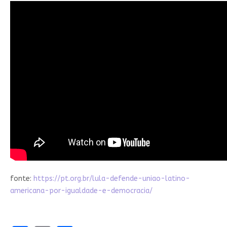
fonte:
https://pt.org.br/lula-defende-uniao-latino-
americana-por-igualdade-e-democracia/