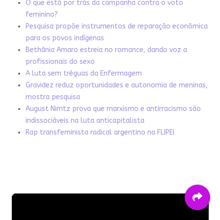
O que está por trás da campanha contra o voto
feminino?
Pesquisa propõe instrumentos de reparação econômica
para os povos indígenas
Bethânia Amaro estreia no romance, dando voz a
profissionais do sexo
A luta sem tréguas da Enfermagem
Gravidez reduz oportunidades e autonomia de meninas,
mostra pesquisa
August Nimtz prova que marxismo e antirracismo são
indissociáveis na luta anticapitalista
Rap transfeminista radical argentino na FLIPEI