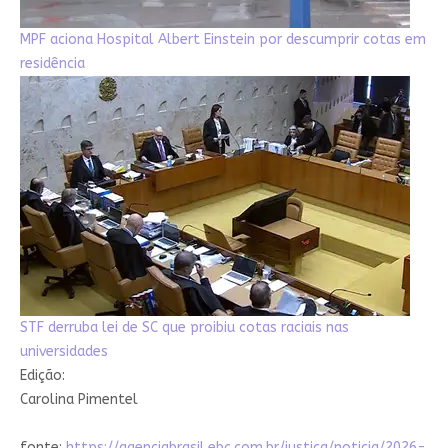
MPF aciona Hospital Albert Einstein por descumprir cotas em
residência
STF derruba lei de SC que proibiu cotas raciais nas
universidades
Edição:
Carolina Pimentel
fonte:
https://agenciabrasil.ebc.com.br/justica/noticia/2026-