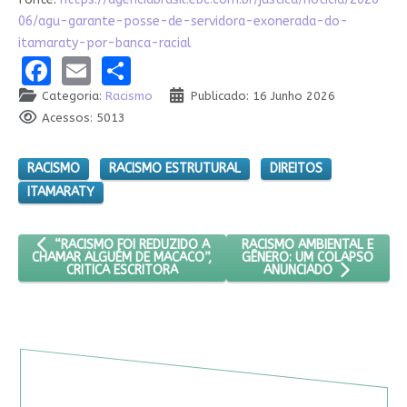
06/agu-garante-posse-de-servidora-exonerada-do-
itamaraty-por-banca-racial
Facebook
Email
Share
Categoria:
Racismo
Publicado: 16 Junho 2026
Acessos: 5013
RACISMO
RACISMO ESTRUTURAL
DIREITOS
ITAMARATY
ARTIGO ANTERIOR: “RACISMO FOI REDUZIDO A CHAMAR ALGUÉM 
PRÓXIMO ARTIGO: RACISMO
RACISMO AMBIENTAL E
“RACISMO FOI REDUZIDO A
GÊNERO: UM COLAPSO
CHAMAR ALGUÉM DE MACACO”,
CRITICA ESCRITORA
ANUNCIADO