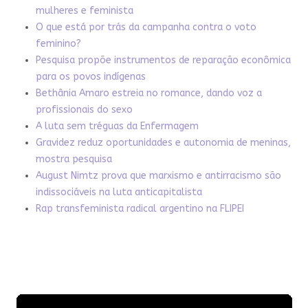
mulheres e feminista
O que está por trás da campanha contra o voto
feminino?
Pesquisa propõe instrumentos de reparação econômica
para os povos indígenas
Bethânia Amaro estreia no romance, dando voz a
profissionais do sexo
A luta sem tréguas da Enfermagem
Gravidez reduz oportunidades e autonomia de meninas,
mostra pesquisa
August Nimtz prova que marxismo e antirracismo são
indissociáveis na luta anticapitalista
Rap transfeminista radical argentino na FLIPEI