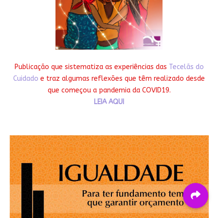
Publicação que sistematiza as experiências das
Tecelãs do
Cuidado
e traz algumas reflexões que têm realizado desde
que começou a pandemia da COVID19.
LEIA AQUI