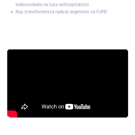
indissociáveis na luta anticapitalista
Rap transfeminista radical argentino na FLIPEI