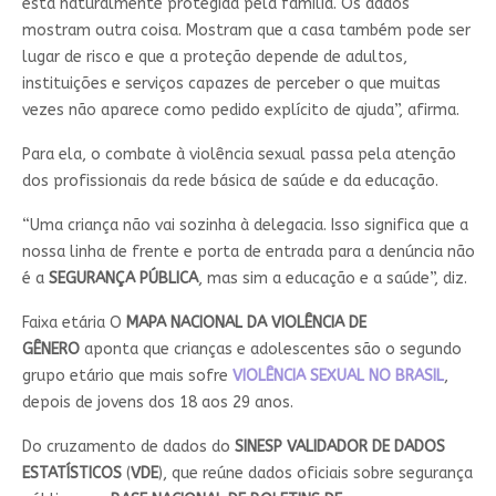
está naturalmente protegida pela família. Os dados
mostram outra coisa. Mostram que a casa também pode ser
lugar de risco e que a proteção depende de adultos,
instituições e serviços capazes de perceber o que muitas
vezes não aparece como pedido explícito de ajuda”, afirma.
Para ela, o combate à violência sexual passa pela atenção
dos profissionais da rede básica de saúde e da educação.
“Uma criança não vai sozinha à delegacia. Isso significa que a
nossa linha de frente e porta de entrada para a denúncia não
é a
SEGURANÇA PÚBLICA
, mas sim a educação e a saúde”, diz.
Faixa etária O
MAPA NACIONAL DA VIOLÊNCIA DE
GÊNERO
aponta que crianças e adolescentes são o segundo
grupo etário que mais sofre
VIOLÊNCIA SEXUAL NO BRASIL
,
depois de jovens dos 18 aos 29 anos.
Do cruzamento de dados do
SINESP VALIDADOR DE DADOS
ESTATÍSTICOS
(
VDE
), que reúne dados oficiais sobre segurança