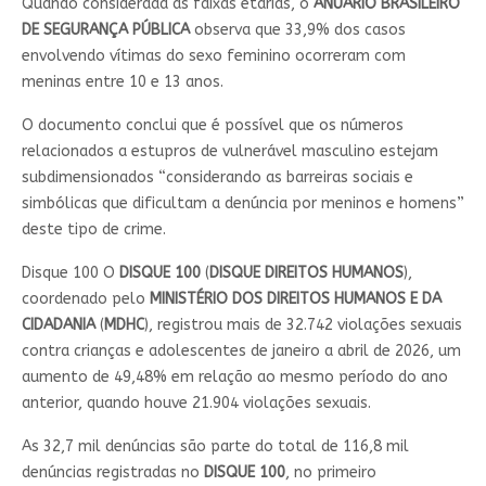
Quando considerada as faixas etárias, o
ANUÁRIO BRASILEIRO
DE SEGURANÇA PÚBLICA
observa que 33,9% dos casos
envolvendo vítimas do sexo feminino ocorreram com
meninas entre 10 e 13 anos.
O documento conclui que é possível que os números
relacionados a estupros de vulnerável masculino estejam
subdimensionados “considerando as barreiras sociais e
simbólicas que dificultam a denúncia por meninos e homens”
deste tipo de crime.
Disque 100 O
DISQUE 100
(
DISQUE DIREITOS HUMANOS
),
coordenado pelo
MINISTÉRIO DOS DIREITOS HUMANOS E DA
CIDADANIA
(
MDHC
), registrou mais de 32.742 violações sexuais
contra crianças e adolescentes de janeiro a abril de 2026, um
aumento de 49,48% em relação ao mesmo período do ano
anterior, quando houve 21.904 violações sexuais.
As 32,7 mil denúncias são parte do total de 116,8 mil
denúncias registradas no
DISQUE 100
, no primeiro