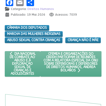
Facebook
Email
Share
Categoria:
Direitos Humanos
Publicado: 19 Mai 2026
Acessos: 7039
CÂMARA DOS DEPUTADOS
MARCHA DAS MULHERES INDÍGENAS
ABUSO SEXUAL CONTRA CRIANÇAS
CRIANÇA NÃO É MÃE
ARTIGO ANTERIOR: DIA NACIONAL DE COMBATE AO ABUSO E À
PRÓXIMO ARTIGO: CFEMEA E ORGANIZ
CFEMEA E ORGANIZAÇÕES DO
DIA NACIONAL
CBDDH PARTICIPAM DE REUNIÕES
DE COMBATE AO
COM A RELATORA ESPECIAL DA ONU
ABUSO E À
SOBRE DEFENSORAS E DEFENSORES
EXPLORAÇÃO
DE DIREITOS HUMANOS, ANDREA
SEXUAL DE
CRIANÇAS E
BOLAÑOS
ADOLESCENTES