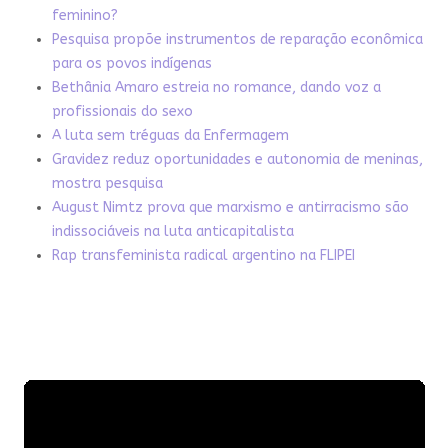
feminino?
Pesquisa propõe instrumentos de reparação econômica
para os povos indígenas
Bethânia Amaro estreia no romance, dando voz a
profissionais do sexo
A luta sem tréguas da Enfermagem
Gravidez reduz oportunidades e autonomia de meninas,
mostra pesquisa
August Nimtz prova que marxismo e antirracismo são
indissociáveis na luta anticapitalista
Rap transfeminista radical argentino na FLIPEI