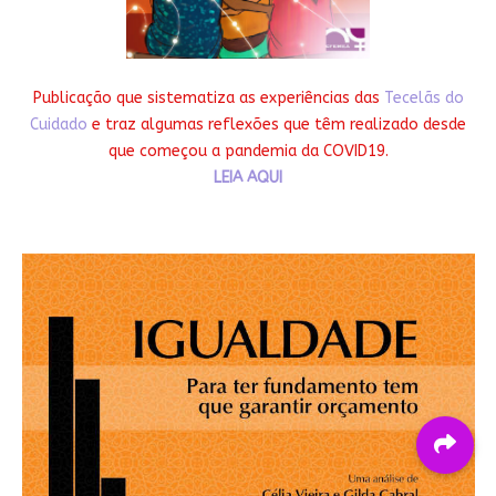
Publicação que sistematiza as experiências das
Tecelãs do
Cuidado
e traz algumas reflexões que têm realizado desde
que começou a pandemia da COVID19.
LEIA AQUI