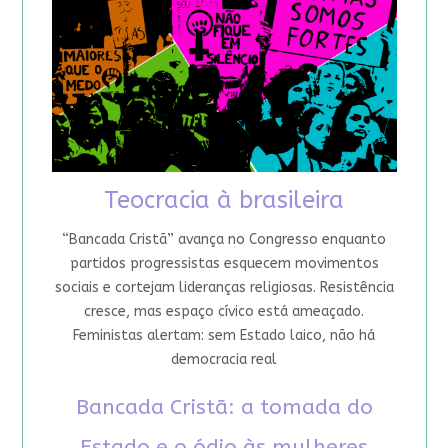
Teocracia à brasileira
“Bancada Cristã” avança no Congresso enquanto
partidos progressistas esquecem movimentos
sociais e cortejam lideranças religiosas. Resistência
cresce, mas espaço cívico está ameaçado.
Feministas alertam: sem Estado laico, não há
democracia real
Bancada Cristã: a tomada do
Estado e o ódio às mulheres