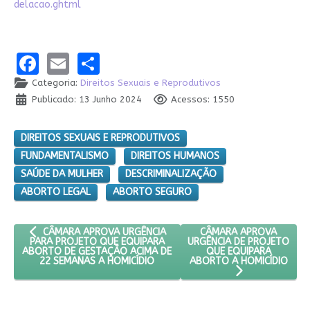
delacao.ghtml
Facebook
Email
Share
Categoria:
Direitos Sexuais e Reprodutivos
Publicado: 13 Junho 2024
Acessos: 1550
DIREITOS SEXUAIS E REPRODUTIVOS
FUNDAMENTALISMO
DIREITOS HUMANOS
SAÚDE DA MULHER
DESCRIMINALIZAÇÃO
ABORTO LEGAL
ABORTO SEGURO
ARTIGO ANTERIOR: CÂMARA APROVA URGÊNCIA PARA PROJETO 
PRÓXIMO ARTIGO: CÂMA
CÂMARA APROVA
CÂMARA APROVA URGÊNCIA
URGÊNCIA DE PROJETO
PARA PROJETO QUE EQUIPARA
QUE EQUIPARA
ABORTO DE GESTAÇÃO ACIMA DE
ABORTO A HOMICÍDIO
22 SEMANAS A HOMICÍDIO