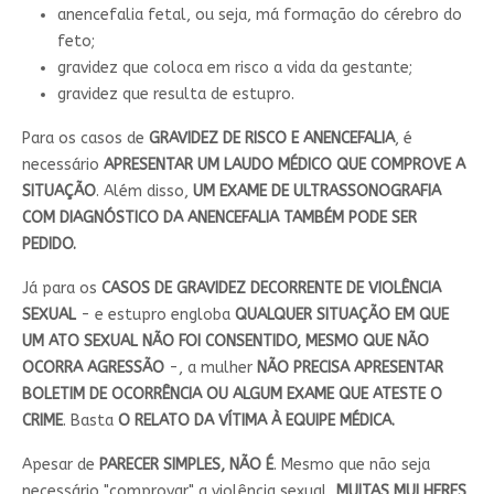
anencefalia fetal, ou seja, má formação do cérebro do
feto;
gravidez que coloca em risco a vida da gestante;
gravidez que resulta de estupro.
Para os casos de
GRAVIDEZ DE RISCO E ANENCEFALIA
, é
necessário
APRESENTAR UM LAUDO MÉDICO QUE COMPROVE A
SITUAÇÃO
. Além disso,
UM EXAME DE ULTRASSONOGRAFIA
COM DIAGNÓSTICO DA ANENCEFALIA TAMBÉM PODE SER
PEDIDO.
Já para os
CASOS DE GRAVIDEZ DECORRENTE DE VIOLÊNCIA
SEXUAL
- e estupro engloba
QUALQUER SITUAÇÃO EM QUE
UM ATO SEXUAL NÃO FOI CONSENTIDO, MESMO QUE NÃO
OCORRA AGRESSÃO
-, a mulher
NÃO PRECISA APRESENTAR
BOLETIM DE OCORRÊNCIA OU ALGUM EXAME QUE ATESTE O
CRIME
. Basta
O RELATO DA VÍTIMA À EQUIPE MÉDICA.
Apesar de
PARECER SIMPLES, NÃO É
. Mesmo que não seja
necessário "comprovar" a violência sexual,
MUITAS MULHERES