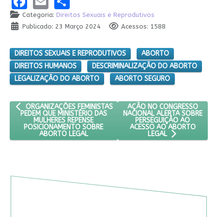
Facebook
Email
Share
Categoria:
Direitos Sexuais e Reprodutivos
Publicado: 23 Março 2024
Acessos: 1588
DIREITOS SEXUAIS E REPRODUTIVOS
ABORTO
DIREITOS HUMANOS
DESCRIMINALIZAÇÃO DO ABORTO
LEGALIZAÇÃO DO ABORTO
ABORTO SEGURO
ARTIGO ANTERIOR: ORGANIZAÇÕES FEMINISTAS PEDEM QUE MIN
PRÓXIMO ARTIGO: AÇÃO NO
AÇÃO NO CONGRESSO
ORGANIZAÇÕES FEMINISTAS
NACIONAL ALERTA SOBRE
PEDEM QUE MINISTÉRIO DAS
PERSEGUIÇÃO AO
MULHERES REPENSE
ACESSO AO ABORTO
POSICIONAMENTO SOBRE
ABORTO LEGAL
LEGAL