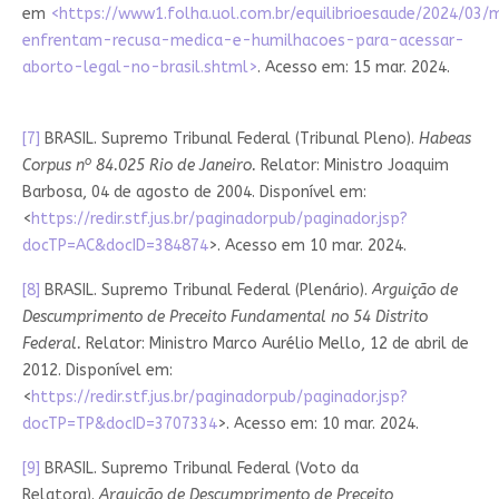
em
<
https://www1.folha.uol.com.br/equilibrioesaude/2024/03/
enfrentam-recusa-medica-e-humilhacoes-para-acessar-
aborto-legal-no-brasil.shtml>
. Acesso em: 15 mar. 2024.
[7]
BRASIL. Supremo Tribunal Federal (Tribunal Pleno).
Habeas
o
Corpus n
84.025 Rio de Janeiro.
Relator: Ministro Joaquim
Barbosa, 04 de agosto de 2004. Disponível em:
<
https://redir.stf.jus.br/paginadorpub/paginador.jsp?
docTP=AC&docID=384874
>. Acesso em 10 mar. 2024.
[8]
BRASIL. Supremo Tribunal Federal (Plenário).
Arguição de
Descumprimento de Preceito Fundamental no 54 Distrito
Federal.
Relator: Ministro Marco Aurélio Mello, 12 de abril de
2012. Disponível em:
<
https://redir.stf.jus.br/paginadorpub/paginador.jsp?
docTP=TP&docID=3707334
>. Acesso em: 10 mar. 2024.
[9]
BRASIL. Supremo Tribunal Federal (Voto da
Relatora).
Arguição de Descumprimento de Preceito