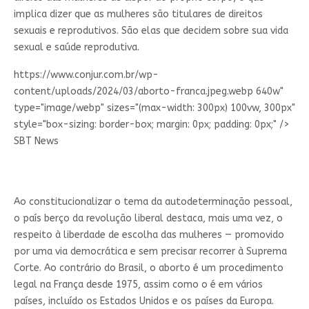
implica dizer que as mulheres são titulares de direitos
sexuais e reprodutivos. São elas que decidem sobre sua vida
sexual e saúde reprodutiva.
https://www.conjur.com.br/wp-
content/uploads/2024/03/aborto-franca.jpeg.webp 640w"
type="image/webp" sizes="(max-width: 300px) 100vw, 300px"
style="box-sizing: border-box; margin: 0px; padding: 0px;" />
SBT News
Ao constitucionalizar o tema da autodeterminação pessoal,
o país berço da revolução liberal destaca, mais uma vez, o
respeito à liberdade de escolha das mulheres — promovido
por uma via democrática e sem precisar recorrer à Suprema
Corte. Ao contrário do Brasil, o aborto é um procedimento
legal na França desde 1975, assim como o é em vários
países, incluído os Estados Unidos e os países da Europa.