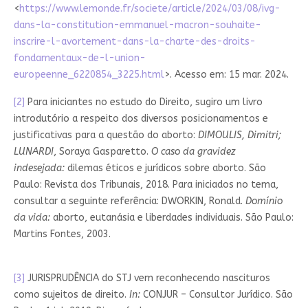
<
https://www.lemonde.fr/societe/article/2024/03/08/ivg-
dans-la-constitution-emmanuel-macron-souhaite-
inscrire-l-avortement-dans-la-charte-des-droits-
fondamentaux-de-l-union-
europeenne_6220854_3225.html
>. Acesso em: 15 mar. 2024.
[2]
Para iniciantes no estudo do Direito, sugiro um livro
introdutório a respeito dos diversos posicionamentos e
justificativas para a questão do aborto:
DIMOULIS, Dimitri;
LUNARDI
, Soraya Gasparetto.
O caso da gravidez
indesejada:
dilemas éticos e jurídicos sobre aborto. São
Paulo: Revista dos Tribunais, 2018. Para iniciados no tema,
consultar a seguinte referência: DWORKIN, Ronald.
Domínio
da vida:
aborto, eutanásia e liberdades individuais. São Paulo:
Martins Fontes, 2003.
[3]
JURISPRUDÊNCIA do STJ vem reconhecendo nascituros
como sujeitos de direito.
In:
CONJUR – Consultor Jurídico. São