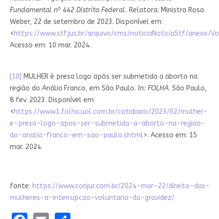
o
Fundamental n
442 Distrito Federal.
Relatora: Ministra Rosa
Weber, 22 de setembro de 2023. Disponível em:
<
https://www.stf.jus.br/arquivo/cms/noticiaNoticiaStf/anexo/V
Acesso em: 10 mar. 2024.
[10]
MULHER é presa logo após ser submetida a aborto na
região do Anália Franco, em São Paulo.
In:
FOLHA
. São Paulo,
8 fev. 2023. Disponível em
<
https://www1.folha.uol.com.br/cotidiano/2023/02/mulher-
e-presa-logo-apos-ser-submetida-a-aborto-na-regiao-
do-analia-franco-em-sao-paulo.shtml
>. Acesso em: 15
mar. 2024.
fonte:
https://www.conjur.com.br/2024-mar-22/direito-das-
mulheres-a-interrupcao-voluntaria-da-gravidez/