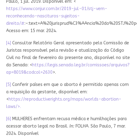
Paulo, 1 jul. 2019. Disponível em: <
https://www.conjur.com.br/2019-jul-01/stj-vem-
reconhecendo-nascituros-sujeitos-
direito/#
:~:text=A%20jurisprud%C3%AAncia%20do%20STJ%20p
Acesso em: 15 mar. 2024.
[4]
Consultar Relatório Geral apresentado pela Comissão de
Juristas responsável pela revisão e atualização do Código
Civil no final de fevereiro do presente ano, disponível no site
do Senado: <
https://legis.senado.leg.br/comissoes/arquivos?
ap=8019&codcol=2630
>.
[5]
Conferir países em que o aborto é permitido apenas com
a requisição da gestante, disponível em:
<
https://reproductiverights.org/maps/worlds-abortion-
laws/>.
[6]
MULHERES enfrentam recusa médica e humilhações para
acessar aborto legal no Brasil.
In:
FOLHA. São Paulo, 7 mar.
2024. Disponível