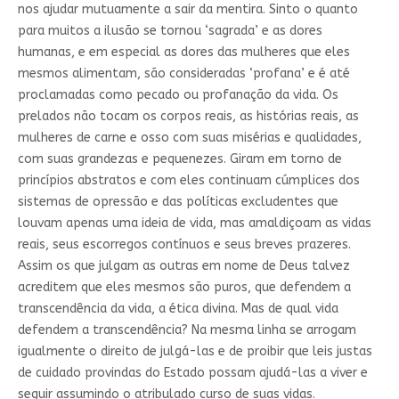
nos ajudar mutuamente a sair da mentira. Sinto o quanto
para muitos a ilusão se tornou ‘sagrada’ e as dores
humanas, e em especial as dores das mulheres que eles
mesmos alimentam, são consideradas ‘profana’ e é até
proclamadas como pecado ou profanação da vida. Os
prelados não tocam os corpos reais, as histórias reais, as
mulheres de carne e osso com suas misérias e qualidades,
com suas grandezas e pequenezes. Giram em torno de
princípios abstratos e com eles continuam cúmplices dos
sistemas de opressão e das políticas excludentes que
louvam apenas uma ideia de vida, mas amaldiçoam as vidas
reais, seus escorregos contínuos e seus breves prazeres.
Assim os que julgam as outras em nome de Deus talvez
acreditem que eles mesmos são puros, que defendem a
transcendência da vida, a ética divina. Mas de qual vida
defendem a transcendência? Na mesma linha se arrogam
igualmente o direito de julgá-las e de proibir que leis justas
de cuidado provindas do Estado possam ajudá-las a viver e
seguir assumindo o atribulado curso de suas vidas.