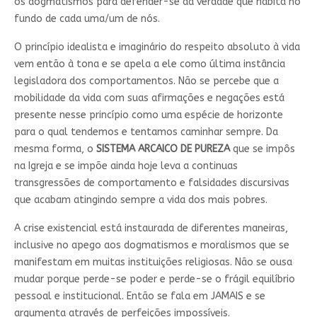
os dogmatismos para defender-se da verdade que habita no
fundo de cada uma/um de nós.
O princípio idealista e imaginário do respeito absoluto à vida
vem então à tona e se apela a ele como última instância
legisladora dos comportamentos. Não se percebe que a
mobilidade da vida com suas afirmações e negações está
presente nesse princípio como uma espécie de horizonte
para o qual tendemos e tentamos caminhar sempre. Da
mesma forma, o
SISTEMA ARCAICO DE PUREZA
que se impôs
na Igreja e se impõe ainda hoje leva a continuas
transgressões de comportamento e falsidades discursivas
que acabam atingindo sempre a vida dos mais pobres.
A crise existencial está instaurada de diferentes maneiras,
inclusive no apego aos dogmatismos e moralismos que se
manifestam em muitas instituições religiosas. Não se ousa
mudar porque perde-se poder e perde-se o frágil equilíbrio
pessoal e institucional. Então se fala em JAMAIS e se
argumenta através de perfeições impossíveis.