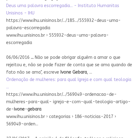
Deus uma palavra escorregadia... - Instituto Humanitas
Unisinos - IHU
https://www.ihu.unisinos.br/.../185.../555932-deus-uma-
palavra-escorregadia
www.ihu.unisinos.br › 555932-deus-uma-palavra-
escorregadia
06/06/2016
...
Não se pode obrigar alguém a amar o que
rejeitou e, não se pode fazer de conta que se ama quando de
fato não se ama", escreve
Ivone Gebara
, ...
Ordenação de mulheres: para qual Igreja e com qual teologia
...
https://www.ihu.unisinos.br/.../569049-ordenacao-de-
mulheres-para-qual- igreja-e-com-qual-teologia-artigo-
de-
ivone
-
gebara
www.ihu.unisinos.br › categorias › 186-noticias-2017 ›
569049-orden...