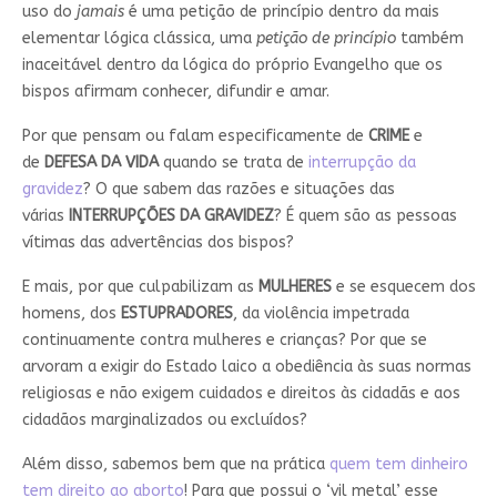
uso do
jamais
é uma petição de princípio dentro da mais
elementar lógica clássica, uma
petição de princípio
também
inaceitável dentro da lógica do próprio Evangelho que os
bispos afirmam conhecer, difundir e amar.
Por que pensam ou falam especificamente de
CRIME
e
de
DEFESA DA VIDA
quando se trata de
interrupção da
gravidez
? O que sabem das razões e situações das
várias
INTERRUPÇÕES DA GRAVIDEZ
? É quem são as pessoas
vítimas das advertências dos bispos?
E mais, por que culpabilizam as
MULHERES
e se esquecem dos
homens, dos
ESTUPRADORES
, da violência impetrada
continuamente contra mulheres e crianças? Por que se
arvoram a exigir do Estado laico a obediência às suas normas
religiosas e não exigem cuidados e direitos às cidadãs e aos
cidadãos marginalizados ou excluídos?
Além disso, sabemos bem que na prática
quem tem dinheiro
tem direito ao aborto
! Para que possui o ‘vil metal’ esse