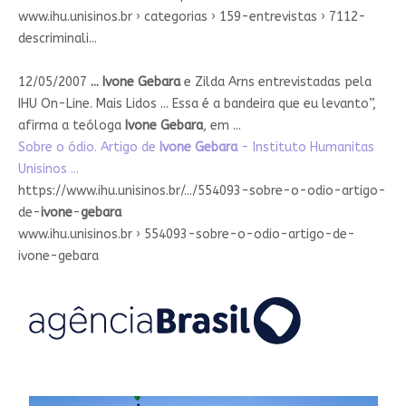
www.ihu.unisinos.br › categorias › 159-entrevistas › 7112-
descriminali...
12/05/2007
...
Ivone Gebara
e Zilda Arns entrevistadas pela
IHU On-Line. Mais Lidos ... Essa é a bandeira que eu levanto”,
afirma a teóloga
Ivone Gebara
, em ...
Sobre o ódio. Artigo de
Ivone Gebara
- Instituto Humanitas
Unisinos ...
https://www.ihu.unisinos.br/.../554093-sobre-o-odio-artigo-
de-
ivone
-
gebara
www.ihu.unisinos.br › 554093-sobre-o-odio-artigo-de-
ivone-gebara