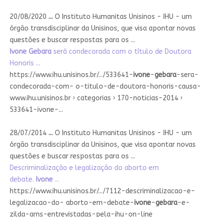
20/08/2020
...
O Instituto Humanitas Unisinos - IHU - um
órgão transdisciplinar da Unisinos, que visa apontar novas
questões e buscar respostas para os ...
Ivone Gebara
será condecorada com o título de Doutora
Honoris ...
https://www.ihu.unisinos.br/.../533641-
ivone
-
gebara
-sera-
condecorada-com- o-titulo-de-doutora-honoris-causa-
www.ihu.unisinos.br › categorias › 170-noticias-2014 ›
533641-ivone-...
28/07/2014
...
O Instituto Humanitas Unisinos - IHU - um
órgão transdisciplinar da Unisinos, que visa apontar novas
questões e buscar respostas para os ...
Descriminalização e legalização do aborto em
debate.
Ivone
...
https://www.ihu.unisinos.br/.../7112-descriminalizacao-e-
legalizacao-do- aborto-em-debate-
ivone
-
gebara
-e-
zilda-arns-entrevistadas-pela-ihu-on-line