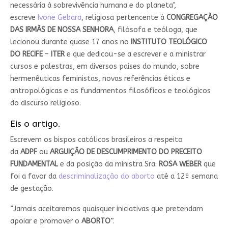
necessária à sobrevivência humana e do planeta",
escreve
Ivone Gebara
, religiosa pertencente à
CONGREGAÇÃO
DAS IRMÃS DE NOSSA SENHORA
, filósofa e teóloga, que
lecionou durante quase 17 anos no
INSTITUTO TEOLÓGICO
DO RECIFE
–
ITER
e que dedicou-se a escrever e a ministrar
cursos e palestras, em diversos países do mundo, sobre
hermenêuticas feministas, novas referências éticas e
antropológicas e os fundamentos filosóficos e teológicos
do discurso religioso.
Eis o artigo.
Escrevem os bispos católicos brasileiros a respeito
da
ADPF
ou
ARGUIÇÃO DE DESCUMPRIMENTO DO PRECEITO
FUNDAMENTAL
e da posição da ministra Sra.
ROSA WEBER
que
foi a favor da
descriminalização do aborto
até a 12ª semana
de gestação.
“Jamais aceitaremos quaisquer iniciativas que pretendam
apoiar e promover o
ABORTO
”.