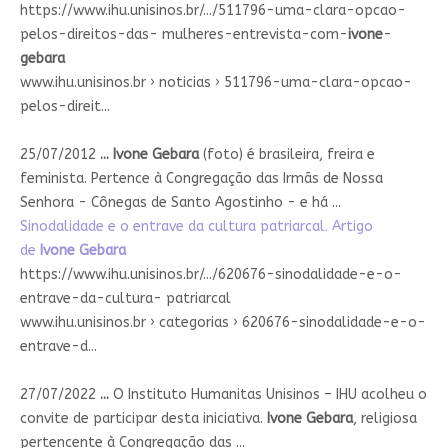
https://www.ihu.unisinos.br/.../511796-uma-clara-opcao-
pelos-direitos-das- mulheres-entrevista-com-
ivone
-
gebara
www.ihu.unisinos.br › noticias › 511796-uma-clara-opcao-
pelos-direit...
25/07/2012
...
Ivone Gebara
(foto) é brasileira, freira e
feminista. Pertence à Congregação das Irmãs de Nossa
Senhora - Cônegas de Santo Agostinho - e há ...
Sinodalidade e o entrave da cultura patriarcal. Artigo
de
Ivone Gebara
https://www.ihu.unisinos.br/.../620676-sinodalidade-e-o-
entrave-da-cultura- patriarcal
www.ihu.unisinos.br › categorias › 620676-sinodalidade-e-o-
entrave-d...
27/07/2022
...
O Instituto Humanitas Unisinos – IHU acolheu o
convite de participar desta iniciativa.
Ivone Gebara
, religiosa
pertencente à Congregação das ...