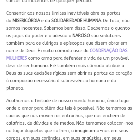
santos ou inocentes de qualquer pecado.
Consentir aos nossos limites inevitáveis abre as portas
da
MISERICÓRDIA
e da
SOLIDARIEDADE HUMANA
. De fato, não
somos inocentes. Sabemos bem disso. E sabemos o quanto
os jogos do poder e a adesão a
NARCISO
são sedutores
também para os clérigos e epíscopos que dizem obrar em
nome de Deus. É muito cômodo usar da
CONDENAÇÃO DAS
MULHERES
como arma para defender a vida de um provável
devir de ser humano. E é também mais cômodo atribuir a
Deus as suas decisões rígidas sem abrir as portas do coração
à compaixão necessária à sobrevivência humana e do
planeta.
Acolhamos a finitude de nosso mundo humano, único lugar
onde o amor para além das leis é possível. Não temamos as
causas que nos movem as entranhas, que nos enchem de
calafrios, de dúvidas e de medos. Não temamos colocar-nos
no lugar daquelas que sofrem, a imaginarmo-nos em seus
corpos, em suas carências, em suas angústias, em seus