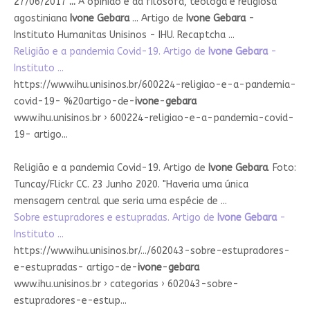
27/06/2017
...
A opinião é da filósofa, teóloga e religiosa
agostiniana
Ivone Gebara
... Artigo de
Ivone Gebara
-
Instituto Humanitas Unisinos - IHU. Recaptcha ...
Religião e a pandemia Covid-19. Artigo de
Ivone Gebara
-
Instituto ...
https://www.ihu.unisinos.br/600224-religiao-e-a-pandemia-
covid-19- %20artigo-de-
ivone
-
gebara
www.ihu.unisinos.br › 600224-religiao-e-a-pandemia-covid-
19- artigo...
Religião e a pandemia Covid-19. Artigo de
Ivone Gebara
. Foto:
Tuncay/Flickr CC. 23 Junho 2020. "Haveria uma única
mensagem central que seria uma espécie de ...
Sobre estupradores e estupradas. Artigo de
Ivone Gebara
-
Instituto ...
https://www.ihu.unisinos.br/.../602043-sobre-estupradores-
e-estupradas- artigo-de-
ivone
-
gebara
www.ihu.unisinos.br › categorias › 602043-sobre-
estupradores-e-estup...