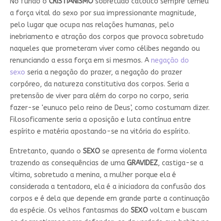
No fundo o
CRISTIANISMO
sobretudo católico sempre temeu
a força vital do sexo por sua impressionante magnitude,
pelo lugar que ocupa nas relações humanas, pelo
inebriamento e atração dos corpos que provoca sobretudo
naqueles que prometeram viver como célibes negando ou
renunciando a essa força em si mesmos. A
negação do
sexo
seria a negação do prazer, a negação do prazer
corpóreo, da natureza constitutiva dos corpos. Seria a
pretensão de viver para além do corpo no corpo, seria
fazer-se ‘eunuco pelo reino de Deus’, como costumam dizer.
Filosoficamente seria a oposição e luta contínua entre
espírito e matéria apostando-se na vitória do espírito.
Entretanto, quando o
SEXO
se apresenta de forma violenta
trazendo as consequências de uma
GRAVIDEZ
, castiga-se a
vítima, sobretudo a menina, a mulher porque ela é
considerada a tentadora, ela é a iniciadora da confusão dos
corpos e é dela que depende em grande parte a continuação
da espécie. Os velhos fantasmas do
SEXO
voltam e buscam