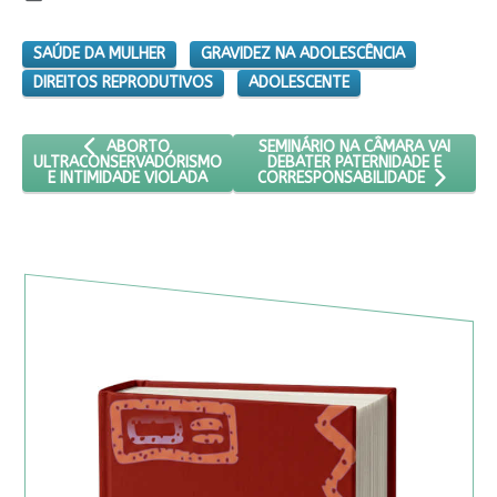
SAÚDE DA MULHER
GRAVIDEZ NA ADOLESCÊNCIA
DIREITOS REPRODUTIVOS
ADOLESCENTE
ARTIGO ANTERIOR: ABORTO, ULTRACONSERVADORISMO E 
PRÓXIMO ARTIGO: SEMINÁRIO NA
SEMINÁRIO NA CÂMARA VAI
ABORTO,
DEBATER PATERNIDADE E
ULTRACONSERVADORISMO
E INTIMIDADE VIOLADA
CORRESPONSABILIDADE