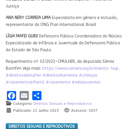
Paulo

Justiça
Requerimento nº 32/2023-CMULHER, da deputada Sâmia Bomfim

ANA NERY CORREIA LIMA
Especialista em gênero e inclusão,
representante da ONG Plan International Brasil
Veja mais: 
https://www.camara.leg.br/evento-le...
LÍGIA MAFEI GUIDI
Defensora Pública Coordenadora do Núcleo
#direitosdamulher #direitoshumanos #crianças 
Especializado de Infância e Juventude da Defensoria Pública
#casamentoinfantil #casamento #adolescentes
do Estado de São Paulo
Requerimento nº 32/2023-CMULHER, da deputada Sâmia
Bomfim Veja mais:
https://www.camara.leg.br/evento-legi...
#direitosdamulher
#direitoshumanos
#crianças
#casamentoinfantil
#casamento
#adolescentes
Facebook
Email
Share
Categoria:
Direitos Sexuais e Reprodutivos
Publicado: 22 Junho 2023
Acessos: 1657
DIREITOS SEXUAIS E REPRODUTIVOS