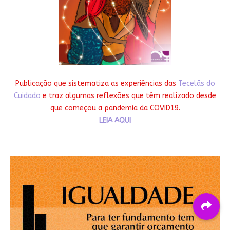
Publicação que sistematiza as experiências das
Tecelãs do
Cuidado
e traz algumas reflexões que têm realizado desde
que começou a pandemia da COVID19.
LEIA AQUI