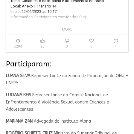
Tema: Casamento na infância e adolescência no Brasil

Local: Anexo II, Plenário 14

Início: 22/06/2023 às 10:17

Informações: Participantes convidados (as):

LUANA SILVA

MORE
Representante do Fundo de População da ONU - UNFPA

LUCIANA REIS

5294
28
0
0
1
Representante do Comitê Nacional de Enfrentamento à Violência 
Sexual contra Crianças e Adolescentes

Participaram:
MARIANA ZAN

Advogada do Instituto Alana

LUANA SILVA
Representante do Fundo de População da ONU -
ROGÉRIO SCHIETTI CRUZ

UNFPA
Ministro do Superior Tribunal de Justiça

LUCIANA REIS
Representante do Comitê Nacional de
ANA NERY CORREIA LIMA

Enfrentamento à Violência Sexual contra Crianças e
Especialista em gênero e inclusão, representante da ONG Plan 
International Brasil

Adolescentes
LÍGIA MAFEI GUIDI

MARIANA ZAN
Advogada do Instituto Alana
Defensora Pública Coordenadora do Núcleo Especializado de 
Infância e Juventude da Defensoria Pública do Estado de São 
ROGÉRIO SCHIETTI CRUZ
Ministro do Superior Tribunal de