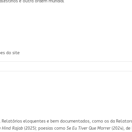
palestinos e outra ordem mundial
es do site
r. Relatórios eloquentes e bem documentados, como os da Relatora
e Hind Rajab
(2025); poesias como
Se Eu Tiver Que Morrer
(2024), de