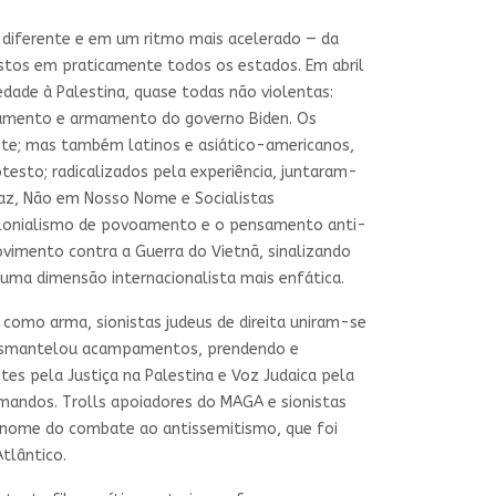
 diferente e em um ritmo mais acelerado — da
stos em praticamente todos os estados. Em abril
dade à Palestina, quase todas não violentas:
ciamento e armamento do governo Biden. Os
nte; mas também latinos e asiático-americanos,
testo; radicalizados pela experiência, juntaram-
Paz, Não em Nosso Nome e Socialistas
colonialismo de povoamento e o pensamento anti-
ovimento contra a Guerra do Vietnã, sinalizando
uma dimensão internacionalista mais enfática.
como arma, sionistas judeus de direita uniram-se
a desmantelou acampamentos, prendendo e
es pela Justiça na Palestina e Voz Judaica pela
mandos. Trolls apoiadores do MAGA e sionistas
m nome do combate ao antissemitismo, que foi
tlântico.