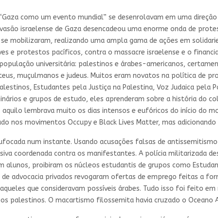
de “Gaza como um evento mundial” se desenrolavam em uma direção
 invasão israelense de Gaza desencadeou uma enorme onda de prote
 se mobilizaram, realizando uma ampla gama de ações em solidarie
ves e protestos pacíficos, contra o massacre israelense e o finan
população universitária: palestinos e árabes-americanos, certame
ateus, muçulmanos e judeus. Muitos eram novatos na política de pro
lestinos, Estudantes pela Justiça na Palestina, Voz Judaica pela 
inários e grupos de estudo, eles aprenderam sobre a história do 
 aquilo lembrava muito os dias intensos e eufóricos do início do m
do nos movimentos Occupy e Black Lives Matter, mas adicionando 
sufocada num instante. Usando acusações falsas de antissemitismo 
nsiva coordenada contra os manifestantes. A polícia militarizad
m alunos, proibiram os núcleos estudantis de grupos como Estudant
s de advocacia privados revogaram ofertas de emprego feitas a for
aqueles que consideravam possíveis árabes. Tudo isso foi feito e
om os palestinos. O macartismo filossemita havia cruzado o Oceano A