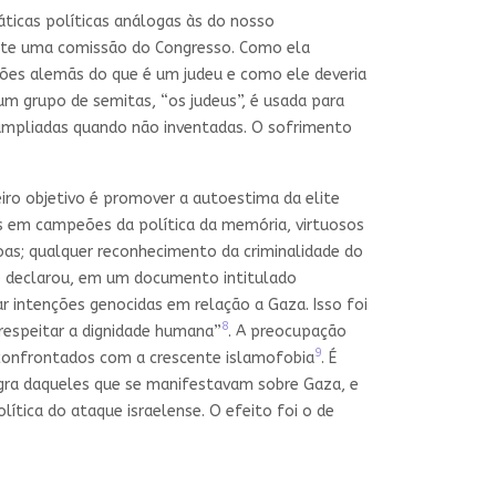
ticas políticas análogas às do nosso
rante uma comissão do Congresso. Como ela
ções alemãs do que é um judeu e como ele deveria
m grupo de semitas, “os judeus”, é usada para
 ampliadas quando não inventadas. O sofrimento
iro objetivo é promover a autoestima da elite
 em campeões da política da memória, virtuosos
oas; qualquer reconhecimento da criminalidade do
que declarou, em um documento intitulado
var intenções genocidas em relação a Gaza. Isso foi
8
respeitar a dignidade humana”
. A preocupação
9
onfrontados com a crescente islamofobia
. É
egra daqueles que se manifestavam sobre Gaza, e
ítica do ataque israelense. O efeito foi o de