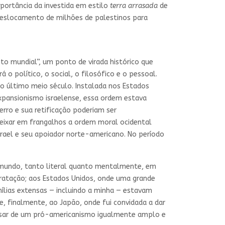
portância da investida em estilo
terra arrasada
de
u deslocamento de milhões de palestinos para
to mundial”, um ponto de virada histórico que
o político, o social, o filosófico e o pessoal.
o último meio século. Instalada nos Estados
expansionismo israelense, essa ordem estava
rro e sua retificação poderiam ser
 deixar em frangalhos a ordem moral ocidental
rael e seu apoiador norte-americano. No período
o mundo, tanto literal quanto mentalmente, em
tratação; aos Estados Unidos, onde uma grande
mílias extensas — incluindo a minha — estavam
e, finalmente, ao Japão, onde fui convidada a dar
sar de um pró-americanismo igualmente amplo e