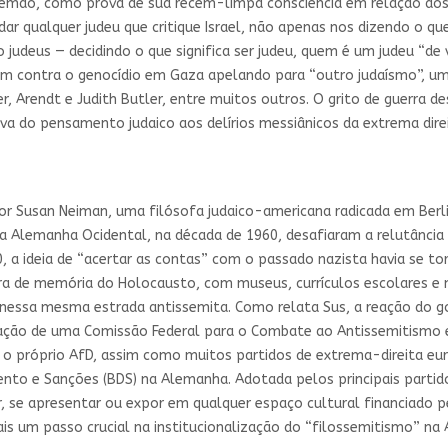
alemão, como prova de sua recém-limpa consciência em relação a
idar qualquer judeu que critique Israel, não apenas nos dizendo o 
 judeus — decidindo o que significa ser judeu, quem é um judeu “de
m contra o genocídio em Gaza apelando para “outro judaísmo”, uma 
er, Arendt e Judith Butler, entre muitos outros. O grito de guerra de
va do pensamento judaico aos delírios messiânicos da extrema dire
r Susan Neiman, uma filósofa judaico-americana radicada em Berli
a Alemanha Ocidental, na década de 1960, desafiaram a relutância 
, a ideia de “acertar as contas” com o passado nazista havia se t
a de memória do Holocausto, com museus, currículos escolares e 
so nessa mesma estrada antissemita. Como relata Sus, a reação do 
criação de uma Comissão Federal para o Combate ao Antissemitismo 
, o próprio AfD, assim como muitos partidos de extrema-direita e
ento e Sanções (BDS) na Alemanha. Adotada pelos principais partid
r, se apresentar ou expor em qualquer espaço cultural financiado
is um passo crucial na institucionalização do “filossemitismo” n