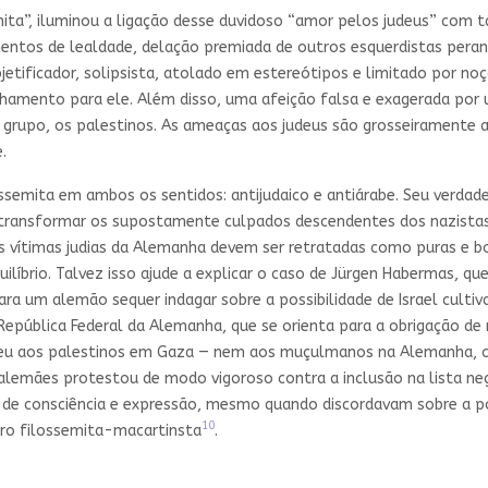
ta”, iluminou a ligação desse duvidoso “amor pelos judeus” com tá
ramentos de lealdade, delação premiada de outros esquerdistas pe
tificador, solipsista, atolado em estereótipos e limitado por no
hamento para ele. Além disso, uma afeição falsa e exagerada por u
ro grupo, os palestinos. As ameaças aos judeus são grosseiramente
.
ssemita em ambos os sentidos: antijudaico e antiárabe. Seu verdade
transformar os supostamente culpados descendentes dos nazistas
as vítimas judias da Alemanha devem ser retratadas como puras e b
uilíbrio. Talvez isso ajude a explicar o caso de Jürgen Habermas, 
 para um alemão sequer indagar sobre a possibilidade de Israel culti
epública Federal da Alemanha, que se orienta para a obrigação de 
deu aos palestinos em Gaza — nem aos muçulmanos na Alemanha, c
 alemães protestou de modo vigoroso contra a inclusão na lista n
 de consciência e expressão, mesmo quando discordavam sobre a pol
10
muro filossemita-macartinsta
.