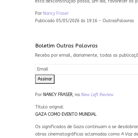
esta desconstrução possa, um dia, favorecer os 
Por
Nancy Fraser
Publicado 05/05/2026 às 19:16 - OutrasPalavras
Boletim Outras Palavras
Receba por email, diariamente, todas as publicaçõ
Assinar
Por
NANCY FRASER
, na
New Left Revie
w
Título orignal:
GAZA COMO EVENTO MUNDIAL
Os significados de Gaza continuam a se desdobra
obras cinematográficas aclamadas como
A Voz d