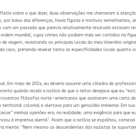
fletia sobre o que dizer, duas observações me chamaram a atenção
, por baixo das diferenças, havia figuras e motivos semelhantes, 
is com um passado que parecia relativamente resolvido estavam re
uma ordem mundial, cujos crimes não podiam mais ser contidos na fig
e viagem, revisitando os principais locais do meu itinerário orig
cada caso, pretendo revelar tanto as especificidades locais quanto
 Em maio de 2024, eu deveria assumir uma cátedra de professora v
ronto quando recebi a notícia de que o reitor desejava que eu “escl
uatrocentos filósofos norte-americanos que assinaram uma carta a
erritorial colonial e alertava para um genocídio iminente. Em sua 
cesse” minhas opiniões era, na realidade, uma exigência para que 
3
nciou à imprensa alemã
. Assim que a notícia se espalhou, comece
ha mente: “Nem mesmo os descendentes dos nazistas te suportam,