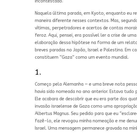
incontestado.
Naquela última parada, em Kyoto, enquanto eu re
maneira diferente nesses contextos. Mas, segundo
vítimas, perpetradores e acertos de contas mora
feroz. Aqui, pensei, era possível ler a crise de 
elaboração dessa hipótese na forma de um relato d
breves paradas no Japão, Israel e Palestina. Em 
constituem “Gaza” como um evento mundial.
1.
Começo pela Alemanha — e uma breve nota pessoal.
havia sido nomeada no ano anterior. Estava tudo p
Ele acabara de descobrir que eu era parte dos q
invasão israelense de Gaza como uma apropriação t
Albertus Magnus. Seu pedido para que eu “esclare
fazê-lo, ele revogou minha nomeação e me denu
Israel. Uma mensagem permanece gravada na min