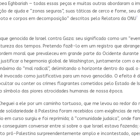
abea Eghbariah — todas essas peças e muitas outras abordaram a im
buição de ajuda e “zonas seguras”, suas táticas de cerco e fome, se
1
goto e corpos em decomposição” descritos pelo Relatora da ONU
que genocida de Israel contra Gaza: seu significado como um “even
natureza dos tempos. Pretendo fazê-lo em um registro que abrangerá 
 ordem moral que prevaleceu em grande parte do Ocidente durante 
ra justificar a hegemonia global de Washington, juntamente com o 
ximo do “mal radical”, delimitando o horizonte dentro do qual o e
 é invocado como justificativa para um novo genocídio. O efeito é
cultar ou conter os crimes flagrantes cometidos pelo Estado de Is
mo símbolo das piores atrocidades humanas de nossa época.
. Cheguei a ele por um caminho tortuoso, que me levou ao redor d
e solidariedade à Palestina foram recebidos com exigências de re
io em curso surgiu e foi reprimida; à “comunidade judaica”, onde fa
conseguiam conversar entre si sobre o que Israel estava fazendo; 
to pró-Palestina surpreendentemente amplo e incontestado, ape