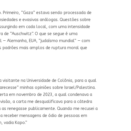
. Primeiro, “Gaza” estava sendo processada de
ansiedades e evasivas análogas. Questões sobre
ssurgindo em cada local, com uma intensidade
ura de “Auschwitz”. O que se segue é uma
inal — Alemanha, EUA, “judaísmo mundial” — com
 os padrões mais amplos de ruptura moral que
isitante na Universidade de Colônia, para a qual
arecesse” minhas opiniões sobre Israel/Palestina.
berta em novembro de 2023, a qual condenava a
visão, a carta me desqualificava para a cátedra
eu as renegasse publicamente. Quando me recusei a
i a receber mensagens de ódio de pessoas em
 vadia Kapo.”