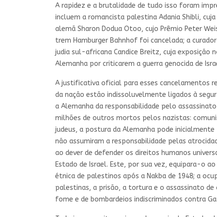
A rapidez e a brutalidade de tudo isso foram imp
incluem a romancista palestina Adania Shibli, cuj
alemã Sharon Dodua Otoo, cujo Prêmio Peter Weiss 
trem Hamburger Bahnhof foi cancelada; a curadora
judia sul-africana Candice Breitz, cuja exposição
Alemanha por criticarem a guerra genocida de Isra
A justificativa oficial para esses cancelamentos 
da nação estão indissoluvelmente ligados à segur
a Alemanha da responsabilidade pelo assassinato
milhões de outros mortos pelos nazistas: comunist
judeus, a postura da Alemanha pode inicialmente
não assumiram a responsabilidade pelas atrocida
ao dever de defender os direitos humanos univers
Estado de Israel. Este, por sua vez, equipara-o 
étnica de palestinos após a Nakba de 1948; a ocup
palestinas, a prisão, a tortura e o assassinato de
fome e de bombardeios indiscriminados contra Ga