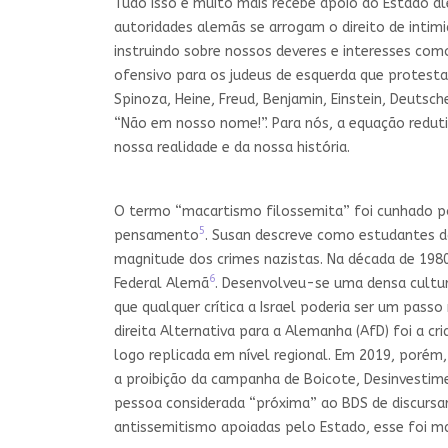
Tudo isso e muito mais recebe apoio do Estado 
autoridades alemãs se arrogam o direito de intim
instruindo sobre nossos deveres e interesses como
ofensivo para os judeus de esquerda que protesta
Spinoza, Heine, Freud, Benjamin, Einstein, Deutsch
“Não em nosso nome!”. Para nós, a equação reduti
nossa realidade e da nossa história.
O termo “macartismo filossemita” foi cunhado po
5
pensamento
. Susan descreve como estudantes d
magnitude dos crimes nazistas. Na década de 1980
6
Federal Alemã
. Desenvolveu-se uma densa cultur
que qualquer crítica a Israel poderia ser um pas
direita Alternativa para a Alemanha (AfD) foi a 
logo replicada em nível regional. Em 2019, porém
a proibição da campanha de Boicote, Desinvestim
pessoa considerada “próxima” ao BDS de discursa
antissemitismo apoiadas pelo Estado, esse foi ma