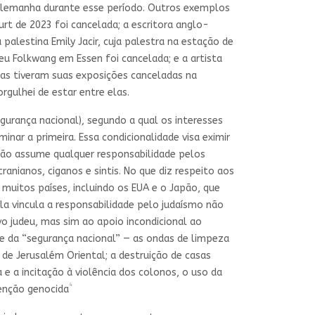
a Alemanha durante esse período. Outros exemplos
furt de 2023 foi cancelada; a escritora anglo-
alestina Emily Jacir, cuja palestra na estação de
u Folkwang em Essen foi cancelada; e a artista
soas tiveram suas exposições canceladas na
rgulhei de estar entre elas.
egurança nacional), segundo a qual os interesses
minar a primeira. Essa condicionalidade visa eximir
não assume qualquer responsabilidade pelos
nianos, ciganos e sintis. No que diz respeito aos
uitos países, incluindo os EUA e o Japão, que
a vincula a responsabilidade pelo judaísmo não
o judeu, mas sim ao apoio incondicional ao
me da “segurança nacional” — as ondas de limpeza
 de Jerusalém Oriental; a destruição de casas
 e a incitação à violência dos colonos, o uso da
4
tenção genocida