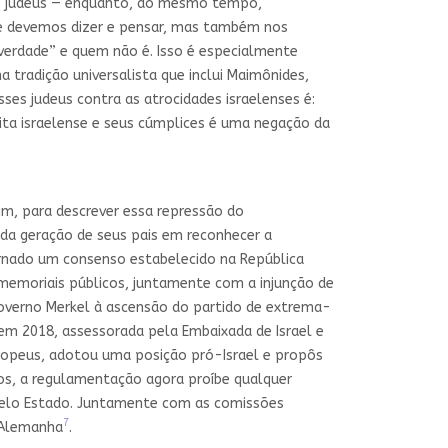
os judeus — enquanto, ao mesmo tempo,
que devemos dizer e pensar, mas também nos
 verdade” e quem não é. Isso é especialmente
tradição universalista que inclui Maimônides,
sses judeus contra as atrocidades israelenses é:
ita israelense e seus cúmplices é uma negação da
m, para descrever essa repressão do
da geração de seus pais em reconhecer a
ornado um consenso estabelecido na República
memoriais públicos, juntamente com a injunção de
governo Merkel à ascensão do partido de extrema-
em 2018, assessorada pela Embaixada de Israel e
uropeus, adotou uma posição pró-Israel e propôs
os, a regulamentação agora proíbe qualquer
 pelo Estado. Juntamente com as comissões
7
a Alemanha
.