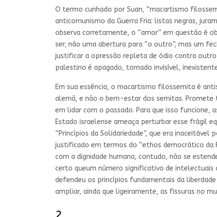
O termo cunhado por Suan, “macartismo filossemi
anticomunismo da Guerra Fria: listas negras, ju
observa corretamente, o “amor” em questão é obje
ser; não uma abertura para “o outro”, mas um fec
justificar a opressão repleta de ódio contra out
palestino é apagado, tornado invisível, inexistente
Em sua essência, o macartismo filossemita é anti
alemã, e não o bem-estar dos semitas. Promete 
em lidar com o passado. Para que isso funcione, 
Estado israelense ameaça perturbar esse frágil eq
“Princípios da Solidariedade”, que era inaceitável
justificado em termos do “ethos democrático da R
com a dignidade humana, contudo, não se esten
certo queum número significativo de intelectuais
defendeu os princípios fundamentais da liberdade
ampliar, ainda que ligeiramente, as fissuras no 
2.