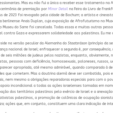
ressionantes. Mas eu não fui a única a receber esse tratamento n
a cerimônia de premiação por
Minor Detail
na Feira do Livro de Frank
de 2023 foi revogado pela cidade de Bochum; a artista e cineasta p
 berlinense Anais Duplan, cuja exposição de Afrofuturismo no Muse
 no Museu do Sarre foi cancelada. Todas essas e muitas outras pes
el contra Gaza e expressarem solidariedade aos palestinos. Eu me o
reside na versão peculiar da Alemanha do
Staatsräson (
princípio da s
ança nacional de Israel; enfraquecer a segunda é,
por consequência,
 de seis milhões de judeus pelos nazistas, enquanto, obviamente, 
as, pessoas com deficiência, homossexuais, poloneses, russos, ucra
 parecer apropriada, até mesmo admirável, quando comparada à de m
des que cometem. Mas a doutrina alemã deve ser combatida, pois el
ais, nem mesmo a obrigações reparadoras especiais para com o pov
ao apoio incondicional a todas as ações israelenses tomadas em no
ação dos territórios palestinos pelo exércio de Israel e a anexação
 ativistas palestinos, a promoção de colônicas de ocupação sionista
za; ações que, em conjunto, constituem uma clara indicação de in