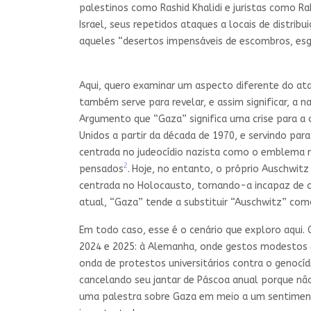
palestinos como Rashid Khalidi e juristas como R
Israel, seus repetidos ataques a locais de distri
aqueles “desertos impensáveis de escombros, es
Aqui, quero examinar um aspecto diferente do ata
também serve para revelar, e assim significar, a 
Argumento que “Gaza” significa uma crise para a
Unidos a partir da década de 1970, e servindo pa
centrada no judeocídio nazista como o emblema má
2
pensados
.
Hoje, no entanto, o próprio Auschwitz
centrada no Holocausto, tornando-a incapaz de o
atual, “Gaza” tende a substituir “Auschwitz” co
Em todo caso, esse é o cenário que exploro aqui
2024 e 2025: à Alemanha, onde gestos modestos d
onda de protestos universitários contra o genocíd
cancelando seu jantar de Páscoa anual porque não 
uma palestra sobre Gaza em meio a um sentimen