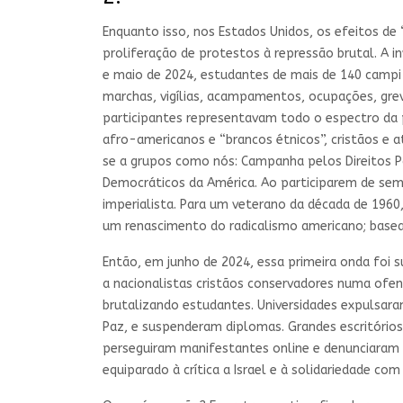
Enquanto isso, nos Estados Unidos, os efeitos 
proliferação de protestos à repressão brutal. A
e maio de 2024, estudantes de mais de 140 campi
marchas, vigílias, acampamentos, ocupações, gre
participantes representavam todo o espectro da 
afro-americanos e “brancos étnicos”, cristãos e 
se a grupos como nós: Campanha pelos Direitos Pa
Democráticos da América. Ao participarem de sem
imperialista. Para um veterano da década de 1960,
um renascimento do radicalismo americano; basea
Então, em junho de 2024, essa primeira onda foi 
a nacionalistas cristãos conservadores numa ofe
brutalizando estudantes. Universidades expulsara
Paz, e suspenderam diplomas. Grandes escritório
perseguiram manifestantes online e denunciaram 
equiparado à crítica a Israel e à solidariedade c