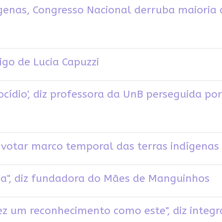
genas, Congresso Nacional derruba maioria 
tigo de Lucia Capuzzi
cídio', diz professora da UnB perseguida po
er votar marco temporal das terras indígen
ida", diz fundadora do Mães de Manguinhos
ez um reconhecimento como este", diz inte