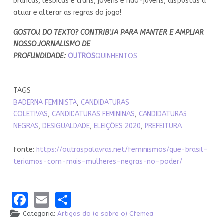
brancas, lésbicas e trans, jovens e não-jovens, dispostas a
atuar e alterar as regras do jogo!
GOSTOU DO TEXTO? CONTRIBUA PARA MANTER E AMPLIAR
NOSSO JORNALISMO DE
PROFUNDIDADE:
OUTROS
QUINHENTOS
TAGS
BADERNA FEMINISTA
,
CANDIDATURAS
COLETIVAS
,
CANDIDATURAS FEMININAS
,
CANDIDATURAS
NEGRAS
,
DESIGUALDADE
,
ELEIÇÕES 2020
,
PREFEITURA
fonte:
https://outraspalavras.net/feminismos/que-brasil-
teriamos-com-mais-mulheres-negras-no-poder/
Facebook
Email
Share
Categoria:
Artigos do (e sobre o) Cfemea