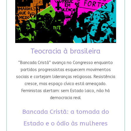
Teocracia à brasileira
“Bancada Cristã” avança no Congresso enquanto
partidos progressistas esquecem movimentos
sociais e cortejam lideranças religiosas. Resistência
cresce, mas espaço cívico está ameaçado.
Feministas alertam: sem Estado laico, não há
democracia real
Bancada Cristã: a tomada do
Estado e o ódio às mulheres