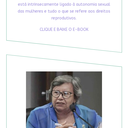
está intrinsecamente ligado à autonomia sexual
das mulheres e tudo o que se refere aos direitos
reprodutivos.
CLIQUE E BAIXE O E-BOOK