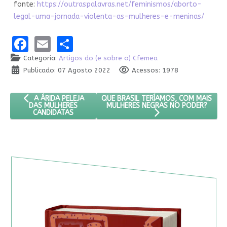
fonte:
https://outraspalavras.net/feminismos/aborto-
legal-uma-jornada-violenta-as-mulheres-e-meninas/
Facebook
Email
Share
Categoria:
Artigos do (e sobre o) Cfemea
Publicado: 07 Agosto 2022
Acessos: 1978
ARTIGO ANTERIOR: A ÁRIDA PELEJA DAS MULHERES CANDIDATA
PRÓXIMO ARTIGO: QUE BRASIL TERÍA
QUE BRASIL TERÍAMOS, COM MAIS
A ÁRIDA PELEJA
MULHERES NEGRAS NO PODER?
DAS MULHERES
CANDIDATAS