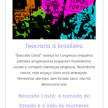
Teocracia à brasileira
“Bancada Cristã” avança no Congresso enquanto
partidos progressistas esquecem movimentos
sociais e cortejam lideranças religiosas. Resistência
cresce, mas espaço cívico está ameaçado.
Feministas alertam: sem Estado laico, não há
democracia real
Bancada Cristã: a tomada do
Estado e o ódio às mulheres