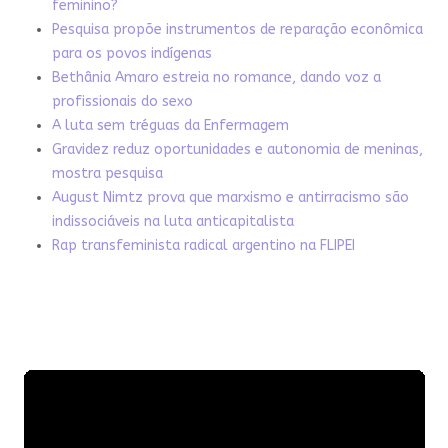
feminino?
Pesquisa propõe instrumentos de reparação econômica
para os povos indígenas
Bethânia Amaro estreia no romance, dando voz a
profissionais do sexo
A luta sem tréguas da Enfermagem
Gravidez reduz oportunidades e autonomia de meninas,
mostra pesquisa
August Nimtz prova que marxismo e antirracismo são
indissociáveis na luta anticapitalista
Rap transfeminista radical argentino na FLIPEI