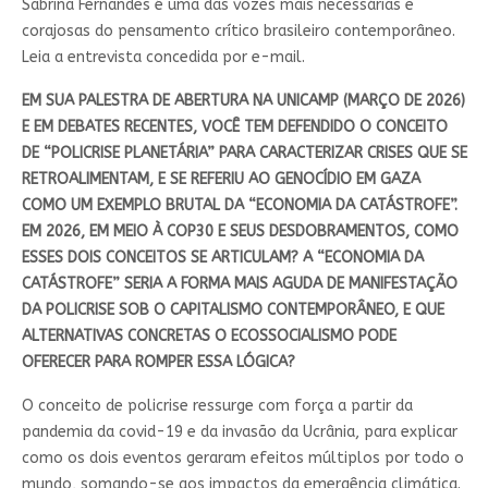
Sabrina Fernandes é uma das vozes mais necessárias e
corajosas do pensamento crítico brasileiro contemporâneo.
Leia a entrevista concedida por e-mail.
EM SUA PALESTRA DE ABERTURA NA UNICAMP (MARÇO DE 2026)
E EM DEBATES RECENTES, VOCÊ TEM DEFENDIDO O CONCEITO
DE “POLICRISE PLANETÁRIA” PARA CARACTERIZAR CRISES QUE SE
RETROALIMENTAM, E SE REFERIU AO GENOCÍDIO EM GAZA
COMO UM EXEMPLO BRUTAL DA “ECONOMIA DA CATÁSTROFE”.
EM 2026, EM MEIO À COP30 E SEUS DESDOBRAMENTOS, COMO
ESSES DOIS CONCEITOS SE ARTICULAM? A “ECONOMIA DA
CATÁSTROFE” SERIA A FORMA MAIS AGUDA DE MANIFESTAÇÃO
DA POLICRISE SOB O CAPITALISMO CONTEMPORÂNEO, E QUE
ALTERNATIVAS CONCRETAS O ECOSSOCIALISMO PODE
OFERECER PARA ROMPER ESSA LÓGICA?
O conceito de policrise ressurge com força a partir da
pandemia da covid-19 e da invasão da Ucrânia, para explicar
como os dois eventos geraram efeitos múltiplos por todo o
mundo, somando-se aos impactos da emergência climática.