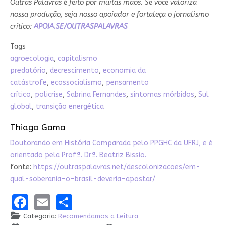
Outras Palavras é feito por muitas mãos. Se você valoriza
nossa produção, seja nosso apoiador e fortaleça o jornalismo
crítico:
APOIA.SE/OUTRASPALAVRAS
Tags
agroecologia
,
capitalismo
predatório
,
decrescimento
,
economia da
catástrofe
,
ecossocialismo
,
pensamento
crítico
,
policrise
,
Sabrina Fernandes
,
sintomas mórbidos
,
Sul
global
,
transição energética
Thiago Gama
Doutorando em História Comparada pelo PPGHC da UFRJ, e é
orientado pela Profª. Drª. Beatriz Bissio.
fonte:
https://outraspalavras.net/descolonizacoes/em-
qual-soberania-o-brasil-deveria-apostar/
Facebook
Email
Share
Categoria:
Recomendamos a Leitura