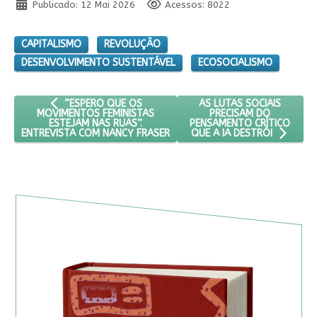
Publicado: 12 Mai 2026
Acessos: 8022
CAPITALISMO
REVOLUÇÃO
DESENVOLVIMENTO SUSTENTÁVEL
ECOSOCIALISMO
ARTIGO ANTERIOR: “ESPERO QUE OS MOVIMENTOS FEMINIS
PRÓXIMO ARTIGO: AS LUT
AS LUTAS SOCIAIS
“ESPERO QUE OS
PRECISAM DO
MOVIMENTOS FEMINISTAS
PENSAMENTO CRÍTICO
ESTEJAM NAS RUAS”.
ENTREVISTA COM NANCY FRASER
QUE A IA DESTRÓI