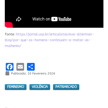
fonte:
https://jornal.usp.br/articulistas/eva-alterman-
blay/por-que-os-homens-continuam-a-matar-as-
mulheres/
Facebook
Email
Share
Publicado: 10 Fevereiro 2026
FEMINISMO
VIOLÊNCIA
PATRIARCADO