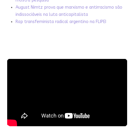
mostra pesquisa
August Nimtz prova que marxismo e antirracismo são
indissociáveis na luta anticapitalista
Rap transfeminista radical argentino na FLIPEI