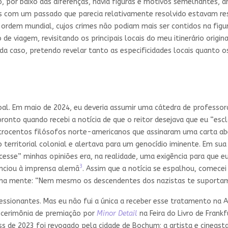
, por baixo das diferenças, havia figuras e motivos semelhantes, 
is com um passado que parecia relativamente resolvido estavam re
uma ordem mundial, cujos crimes não podiam mais ser contidos na fig
e viagem, revisitando os principais locais do meu itinerário orig
cada caso, pretendo revelar tanto as especificidades locais quanto
 Em maio de 2024, eu deveria assumir uma cátedra de professora v
ronto quando recebi a notícia de que o reitor desejava que eu “escl
uatrocentos filósofos norte-americanos que assinaram uma carta a
erritorial colonial e alertava para um genocídio iminente. Em sua 
cesse” minhas opiniões era, na realidade, uma exigência para que 
3
nciou à imprensa alemã
. Assim que a notícia se espalhou, comece
ha mente: “Nem mesmo os descendentes dos nazistas te suportam,
ressionantes. Mas eu não fui a única a receber esse tratamento n
a cerimônia de premiação por
Minor Detail
na Feira do Livro de Frank
de 2023 foi revogado pela cidade de Bochum; a artista e cineasta p