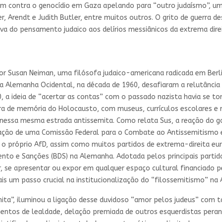
m contra o genocídio em Gaza apelando para “outro judaísmo”, uma 
er, Arendt e Judith Butler, entre muitos outros. O grito de guerra de
va do pensamento judaico aos delírios messiânicos da extrema dire
r Susan Neiman, uma filósofa judaico-americana radicada em Berli
a Alemanha Ocidental, na década de 1960, desafiaram a relutância 
, a ideia de “acertar as contas” com o passado nazista havia se t
a de memória do Holocausto, com museus, currículos escolares e 
so nessa mesma estrada antissemita. Como relata Sus, a reação do 
criação de uma Comissão Federal para o Combate ao Antissemitismo 
, o próprio AfD, assim como muitos partidos de extrema-direita e
ento e Sanções (BDS) na Alemanha. Adotada pelos principais partid
r, se apresentar ou expor em qualquer espaço cultural financiado
is um passo crucial na institucionalização do “filossemitismo” n
ta”, iluminou a ligação desse duvidoso “amor pelos judeus” com tá
ramentos de lealdade, delação premiada de outros esquerdistas pe