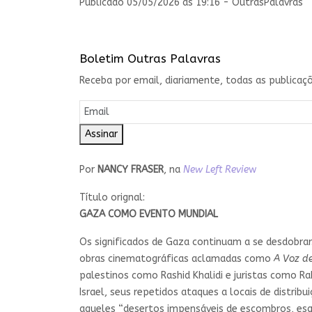
Publicado 05/05/2026 às 19:16 - OutrasPalavras
Boletim Outras Palavras
Receba por email, diariamente, todas as publicaçõ
Assinar
Por
NANCY FRASER
, na
New Left Revie
w
Título orignal:
GAZA COMO EVENTO MUNDIAL
Os significados de Gaza continuam a se desdobra
obras cinematográficas aclamadas como
A Voz d
palestinos como Rashid Khalidi e juristas como R
Israel, seus repetidos ataques a locais de distri
aqueles “desertos impensáveis de escombros, es