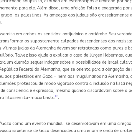
tificador, solipsista, atolado em estereótipos e limitado por no
hamento para ele. Além disso, uma afeição falsa e exagerada por u
ro grupo, os palestinos. As ameaças aos judeus são grosseiramente
.
ssemita em ambos os sentidos: antijudaico e antiárabe. Seu verdade
transformar os supostamente culpados descendentes dos nazistas
as vítimas judias da Alemanha devem ser retratadas como puras e b
uilíbrio. Talvez isso ajude a explicar o caso de Jürgen Habermas, 
 para um alemão sequer indagar sobre a possibilidade de Israel culti
epública Federal da Alemanha, que se orienta para a obrigação de 
deu aos palestinos em Gaza — nem aos muçulmanos na Alemanha, c
 alemães protestou de modo vigoroso contra a inclusão na lista n
 de consciência e expressão, mesmo quando discordavam sobre a pol
10
muro filossemita-macartinsta
.
de “Gaza como um evento mundial” se desenrolavam em uma direção
 invasão israelense de Gaza desencadeou uma enorme onda de prote