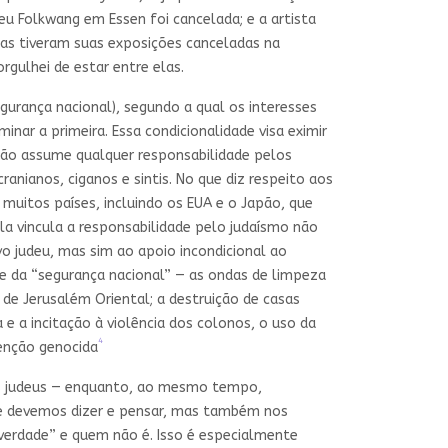
u Folkwang em Essen foi cancelada; e a artista
soas tiveram suas exposições canceladas na
rgulhei de estar entre elas.
egurança nacional), segundo a qual os interesses
minar a primeira. Essa condicionalidade visa eximir
não assume qualquer responsabilidade pelos
nianos, ciganos e sintis. No que diz respeito aos
uitos países, incluindo os EUA e o Japão, que
a vincula a responsabilidade pelo judaísmo não
o judeu, mas sim ao apoio incondicional ao
me da “segurança nacional” — as ondas de limpeza
 de Jerusalém Oriental; a destruição de casas
 e a incitação à violência dos colonos, o uso da
4
tenção genocida
os judeus — enquanto, ao mesmo tempo,
que devemos dizer e pensar, mas também nos
 verdade” e quem não é. Isso é especialmente