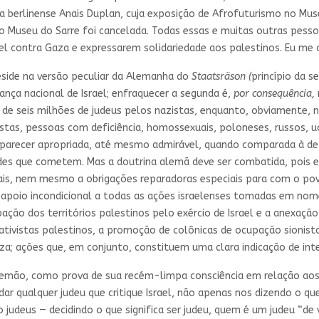
 berlinense Anais Duplan, cuja exposição de Afrofuturismo no Muse
 no Museu do Sarre foi cancelada. Todas essas e muitas outras pes
el contra Gaza e expressarem solidariedade aos palestinos. Eu me o
reside na versão peculiar da Alemanha do
Staatsräson (
princípio da s
ança nacional de Israel; enfraquecer a segunda é,
por consequência,
 de seis milhões de judeus pelos nazistas, enquanto, obviamente, 
as, pessoas com deficiência, homossexuais, poloneses, russos, ucra
 parecer apropriada, até mesmo admirável, quando comparada à de m
des que cometem. Mas a doutrina alemã deve ser combatida, pois el
ais, nem mesmo a obrigações reparadoras especiais para com o pov
ao apoio incondicional a todas as ações israelenses tomadas em no
ação dos territórios palestinos pelo exércio de Israel e a anexação
 ativistas palestinos, a promoção de colônicas de ocupação sionista
za; ações que, em conjunto, constituem uma clara indicação de in
alemão, como prova de sua recém-limpa consciência em relação a
idar qualquer judeu que critique Israel, não apenas nos dizendo o 
 judeus — decidindo o que significa ser judeu, quem é um judeu “de