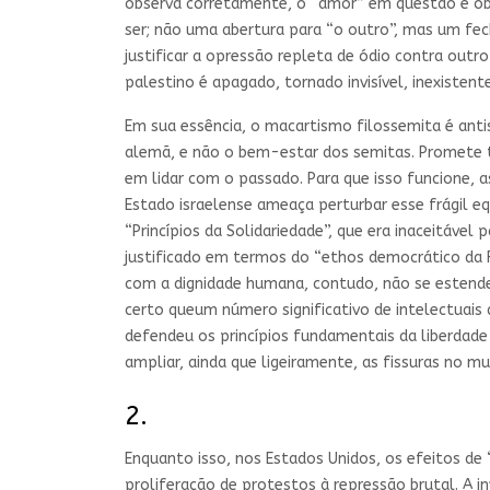
observa corretamente, o “amor” em questão é obje
ser; não uma abertura para “o outro”, mas um fec
justificar a opressão repleta de ódio contra out
palestino é apagado, tornado invisível, inexistente
Em sua essência, o macartismo filossemita é anti
alemã, e não o bem-estar dos semitas. Promete 
em lidar com o passado. Para que isso funcione, 
Estado israelense ameaça perturbar esse frágil eq
“Princípios da Solidariedade”, que era inaceitável
justificado em termos do “ethos democrático da R
com a dignidade humana, contudo, não se esten
certo queum número significativo de intelectuais
defendeu os princípios fundamentais da liberdade
ampliar, ainda que ligeiramente, as fissuras no 
2.
Enquanto isso, nos Estados Unidos, os efeitos 
proliferação de protestos à repressão brutal. A