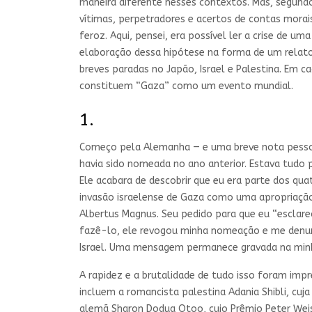
maneira diferente nesses contextos. Mas, segundo
vítimas, perpetradores e acertos de contas mora
feroz. Aqui, pensei, era possível ler a crise de 
elaboração dessa hipótese na forma de um relato d
breves paradas no Japão, Israel e Palestina. Em 
constituem “Gaza” como um evento mundial.
1.
Começo pela Alemanha — e uma breve nota pessoal.
havia sido nomeada no ano anterior. Estava tudo p
Ele acabara de descobrir que eu era parte dos q
invasão israelense de Gaza como uma apropriação t
Albertus Magnus. Seu pedido para que eu “esclare
fazê-lo, ele revogou minha nomeação e me denu
Israel. Uma mensagem permanece gravada na min
A rapidez e a brutalidade de tudo isso foram imp
incluem a romancista palestina Adania Shibli, cuj
alemã Sharon Dodua Otoo, cujo Prêmio Peter Weiss 