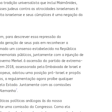
tradição universalista que inclui Maimônides,
sses judeus contra as atrocidades israelenses é:
ita israelense e seus cúmplices é uma negação da
m, para descrever essa repressão do
da geração de seus pais em reconhecer a
ornado um consenso estabelecido na República
memoriais públicos, juntamente com a injunção de
governo Merkel à ascensão do partido de extrema-
em 2018, assessorada pela Embaixada de Israel e
uropeus, adotou uma posição pró-Israel e propôs
os, a regulamentação agora proíbe qualquer
 pelo Estado. Juntamente com as comissões
7
a Alemanha
.
ticas políticas análogas às do nosso
rante uma comissão do Congresso. Como ela