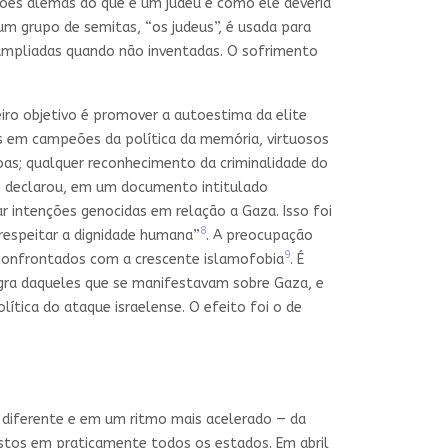
ções alemãs do que é um judeu e como ele deveria
m grupo de semitas, “os judeus”, é usada para
 ampliadas quando não inventadas. O sofrimento
iro objetivo é promover a autoestima da elite
 em campeões da política da memória, virtuosos
oas; qualquer reconhecimento da criminalidade do
que declarou, em um documento intitulado
var intenções genocidas em relação a Gaza. Isso foi
8
respeitar a dignidade humana”
. A preocupação
9
onfrontados com a crescente islamofobia
. É
egra daqueles que se manifestavam sobre Gaza, e
ítica do ataque israelense. O efeito foi o de
 diferente e em um ritmo mais acelerado — da
stos em praticamente todos os estados. Em abril