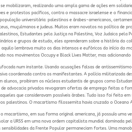
 se mobilizaram, realizando uma ampla gama de ações em solidarie
ves e protestos pacíficos, contra o massacre israelense e o finan
população universitária: palestinos e árabes-americanos, certame
ateus, muçulmanos e judeus. Muitos eram novatos na política de pro
lestinos, Estudantes pela Justiça na Palestina, Voz Judaica pela 
inários e grupos de estudo, eles aprenderam sobre a história do 
 aquilo lembrava muito os dias intensos e eufóricos do início do m
do nos movimentos Occupy e Black Lives Matter, mas adicionando 
sufocada num instante. Usando acusações falsas de antissemitismo 
nsiva coordenada contra os manifestantes. A polícia militarizad
m alunos, proibiram os núcleos estudantis de grupos como Estudant
s de advocacia privados revogaram ofertas de emprego feitas a for
aqueles que consideravam possíveis árabes. Tudo isso foi feito e
om os palestinos. O macartismo filossemita havia cruzado o Oceano A
e o macartismo, em sua forma original americana, já possuía uma ve
 isolar a URSS em uma nova ordem capitalista mundial dominada pe
as sensibilidades da Frente Popular permaneciam fortes. Uma manob