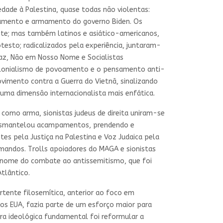
dade à Palestina, quase todas não violentas:
ciamento e armamento do governo Biden. Os
nte; mas também latinos e asiático-americanos,
testo; radicalizados pela experiência, juntaram-
Paz, Não em Nosso Nome e Socialistas
colonialismo de povoamento e o pensamento anti-
ovimento contra a Guerra do Vietnã, sinalizando
uma dimensão internacionalista mais enfática.
como arma, sionistas judeus de direita uniram-se
a desmantelou acampamentos, prendendo e
es pela Justiça na Palestina e Voz Judaica pela
mandos. Trolls apoiadores do MAGA e sionistas
m nome do combate ao antissemitismo, que foi
tlântico.
rtente filosemítica, anterior ao foco em
los EUA, fazia parte de um esforço maior para
ra ideológica fundamental foi reformular a