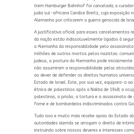
trem Hamburger Bahnhof foi cancelada; a curadora
judia sul-africana Candice Breitz, cuja exposição
Alemanha por criticarem a guerra genocida de Isra
A justificativa oficial para esses cancelamentos 
da nação estão indissoluvelmente ligados à segur
a Alemanha da responsabilidade pelo assassinato
milhões de outros mortos pelos nazistas: comunist
judeus, a postura da Alemanha pode inicialmente
não assumiram a responsabilidade pelas atrocida
ao dever de defender os direitos humanos univers
Estado de Israel. Este, por sua vez, equipara-o 
étnica de palestinos após a Nakba de 1948; a ocup
palestinas, a prisão, a tortura e o assassinato de
fome e de bombardeios indiscriminados contra Ga
Tudo isso e muito mais recebe apoio do Estado 
autoridades alemãs se arrogam o direito de intim
instruindo sobre nossos deveres e interesses como