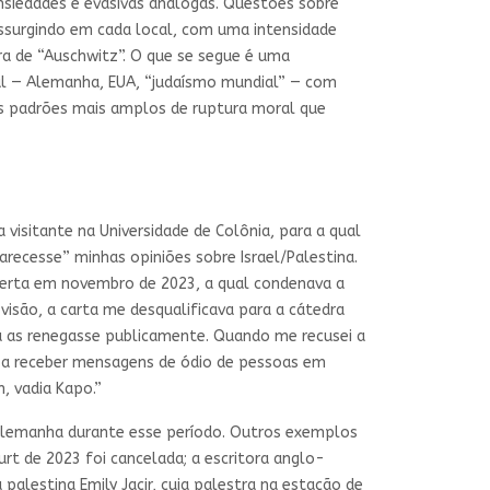
ansiedades e evasivas análogas. Questões sobre
ssurgindo em cada local, com uma intensidade
ura de “Auschwitz”. O que se segue é uma
inal — Alemanha, EUA, “judaísmo mundial” — com
 os padrões mais amplos de ruptura moral que
isitante na Universidade de Colônia, para a qual
arecesse” minhas opiniões sobre Israel/Palestina.
berta em novembro de 2023, a qual condenava a
visão, a carta me desqualificava para a cátedra
eu as renegasse publicamente. Quando me recusei a
i a receber mensagens de ódio de pessoas em
 vadia Kapo.”
a Alemanha durante esse período. Outros exemplos
furt de 2023 foi cancelada; a escritora anglo-
alestina Emily Jacir, cuja palestra na estação de