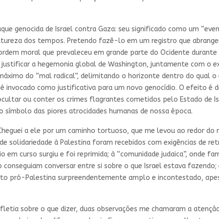
que genocida de Israel contra Gaza: seu significado como um “even
natureza dos tempos. Pretendo fazê-lo em um registro que abrangerá 
 ordem moral que prevaleceu em grande parte do Ocidente durante 
ra justificar a hegemonia global de Washington, juntamente com o 
ximo do “mal radical”, delimitando o horizonte dentro do qual o e
 é invocado como justificativa para um novo genocídio. O efeito é
cultar ou conter os crimes flagrantes cometidos pelo Estado de Is
mo símbolo das piores atrocidades humanas de nossa época.
. Cheguei a ele por um caminho tortuoso, que me levou ao redor d
e solidariedade à Palestina foram recebidos com exigências de re
io em curso surgiu e foi reprimida; à “comunidade judaica”, onde fa
conseguiam conversar entre si sobre o que Israel estava fazendo; 
to pró-Palestina surpreendentemente amplo e incontestado, ape
fletia sobre o que dizer, duas observações me chamaram a atenção