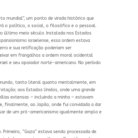
to mundial”, um ponto de virada histórico que
o político, o social, o filosófico e o pessoal.
o último meio século. Instalada nos Estados
expansionismo israelense, essa ordem estava
rro e sua retificação poderiam ser
 deixar em frangalhos a ordem moral ocidental
rael e seu apoiador norte-americano. No período
o mundo, tanto literal quanto mentalmente, em
tratação; aos Estados Unidos, onde uma grande
mílias extensas — incluindo a minha — estavam
e, finalmente, ao Japão, onde fui convidada a dar
sar de um pró-americanismo igualmente amplo e
. Primeiro, “Gaza” estava sendo processada de