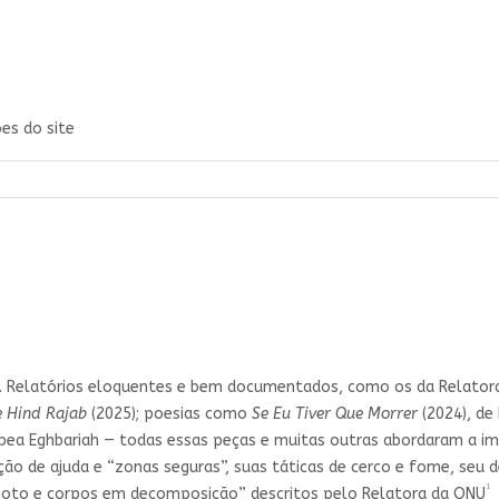
es do site
r. Relatórios eloquentes e bem documentados, como os da Relatora
e Hind Rajab
(2025); poesias como
Se Eu Tiver Que Morrer
(2024), de
abea Eghbariah — todas essas peças e muitas outras abordaram a im
buição de ajuda e “zonas seguras”, suas táticas de cerco e fome, se
1
goto e corpos em decomposição” descritos pelo Relatora da ONU