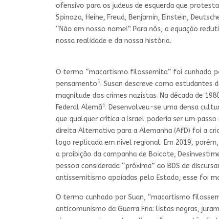
ofensivo para os judeus de esquerda que protesta
Spinoza, Heine, Freud, Benjamin, Einstein, Deutsch
“Não em nosso nome!”. Para nós, a equação reduti
nossa realidade e da nossa história.
O termo “macartismo filossemita” foi cunhado po
5
pensamento
. Susan descreve como estudantes d
magnitude dos crimes nazistas. Na década de 1980
6
Federal Alemã
. Desenvolveu-se uma densa cultur
que qualquer crítica a Israel poderia ser um pas
direita Alternativa para a Alemanha (AfD) foi a 
logo replicada em nível regional. Em 2019, porém
a proibição da campanha de Boicote, Desinvestim
pessoa considerada “próxima” ao BDS de discursa
antissemitismo apoiadas pelo Estado, esse foi ma
O termo cunhado por Suan, “macartismo filossemi
anticomunismo da Guerra Fria: listas negras, ju