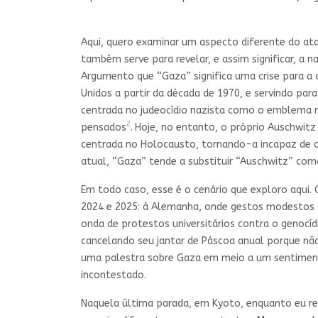
Aqui, quero examinar um aspecto diferente do ata
também serve para revelar, e assim significar, a 
Argumento que “Gaza” significa uma crise para a
Unidos a partir da década de 1970, e servindo pa
centrada no judeocídio nazista como o emblema má
2
pensados
.
Hoje, no entanto, o próprio Auschwitz
centrada no Holocausto, tornando-a incapaz de o
atual, “Gaza” tende a substituir “Auschwitz” co
Em todo caso, esse é o cenário que exploro aqui
2024 e 2025: à Alemanha, onde gestos modestos d
onda de protestos universitários contra o genocíd
cancelando seu jantar de Páscoa anual porque não 
uma palestra sobre Gaza em meio a um sentimen
incontestado.
Naquela última parada, em Kyoto, enquanto eu re