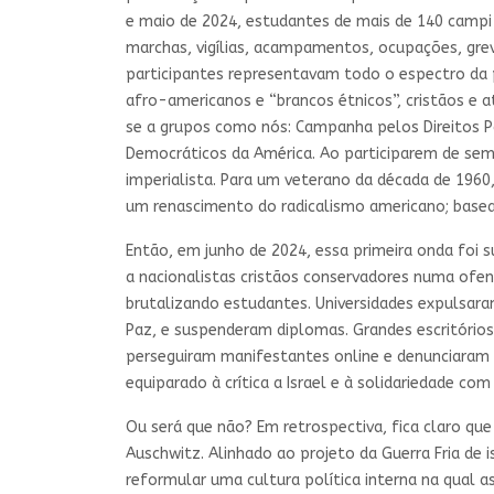
e maio de 2024, estudantes de mais de 140 campi
marchas, vigílias, acampamentos, ocupações, gre
participantes representavam todo o espectro da 
afro-americanos e “brancos étnicos”, cristãos e 
se a grupos como nós: Campanha pelos Direitos Pa
Democráticos da América. Ao participarem de sem
imperialista. Para um veterano da década de 1960,
um renascimento do radicalismo americano; basea
Então, em junho de 2024, essa primeira onda foi 
a nacionalistas cristãos conservadores numa ofe
brutalizando estudantes. Universidades expulsara
Paz, e suspenderam diplomas. Grandes escritório
perseguiram manifestantes online e denunciaram 
equiparado à crítica a Israel e à solidariedade c
Ou será que não? Em retrospectiva, fica claro qu
Auschwitz. Alinhado ao projeto da Guerra Fria de
reformular uma cultura política interna na qual 