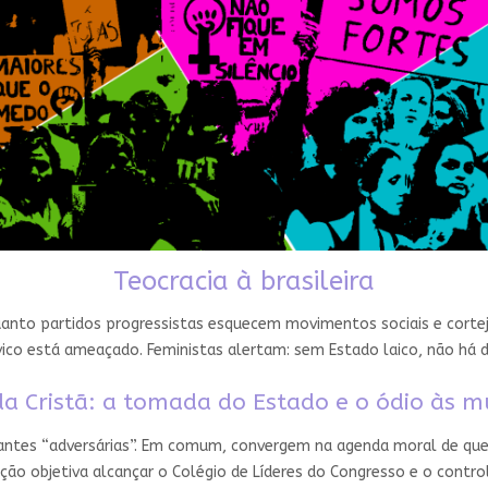
Teocracia à brasileira
nto partidos progressistas esquecem movimentos sociais e cortejam
ico está ameaçado. Feministas alertam: sem Estado laico, não há 
a Cristã: a tomada do Estado e o ódio às m
 antes “adversárias”. Em comum, convergem na agenda moral de que
ção objetiva alcançar o Colégio de Líderes do Congresso e o contro