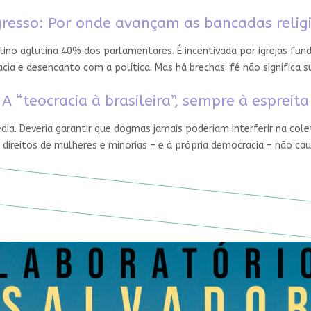
resso: Por onde avançam as bancadas relig
ino aglutina 40% dos parlamentares. É incentivada por igrejas fun
ia e desencanto com a política. Mas há brechas: fé não significa
A “teocracia à brasileira”, sempre à espreita
édia. Deveria garantir que dogmas jamais poderiam interferir na cole
 direitos de mulheres e minorias – e à própria democracia – não ca