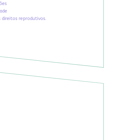
xões
dade
direitos reprodutivos.