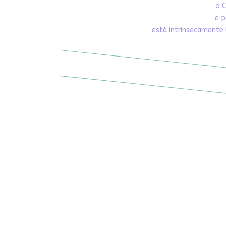
o C
e p
está intrinsecamente 