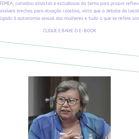
FEMEA, convidou ativistas e estudiosas do tema para propor refle
ossíveis brechas para atuação coletiva, visto que o debate da laici
ligado à autonomia sexual das mulheres e tudo o que se refere aos 
CLIQUE E BAIXE O E-BOOK