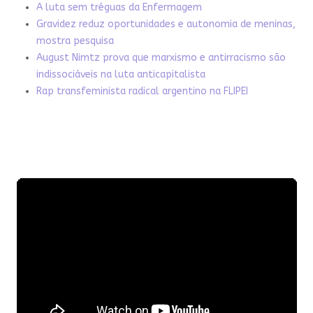
A luta sem tréguas da Enfermagem
Gravidez reduz oportunidades e autonomia de meninas,
mostra pesquisa
August Nimtz prova que marxismo e antirracismo são
indissociáveis na luta anticapitalista
Rap transfeminista radical argentino na FLIPEI