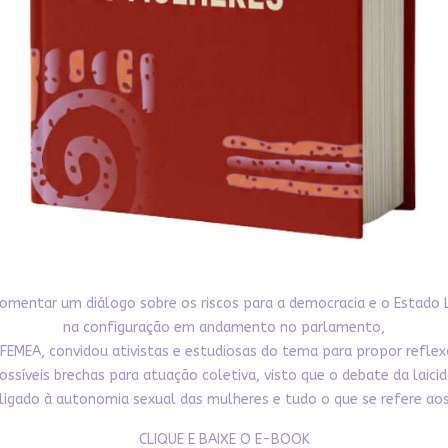
omentar um diálogo sobre os riscos para a democracia e o Estado 
na configuração em andamento no parlamento,
FEMEA, convidou ativistas e estudiosas do tema para propor refle
ossíveis brechas para atuação coletiva, visto que o debate da laici
ligado à autonomia sexual das mulheres e tudo o que se refere aos 
CLIQUE E BAIXE O E-BOOK