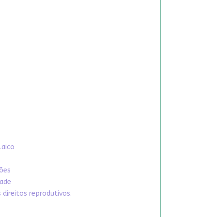
Laico
xões
dade
direitos reprodutivos.