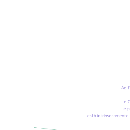
Ao f
o C
e p
está intrinsecamente 