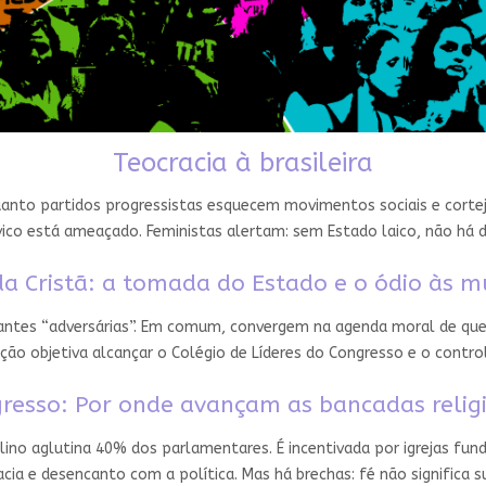
Teocracia à brasileira
nto partidos progressistas esquecem movimentos sociais e cortejam
ico está ameaçado. Feministas alertam: sem Estado laico, não há 
a Cristã: a tomada do Estado e o ódio às m
 antes “adversárias”. Em comum, convergem na agenda moral de que
ção objetiva alcançar o Colégio de Líderes do Congresso e o contro
resso: Por onde avançam as bancadas relig
ino aglutina 40% dos parlamentares. É incentivada por igrejas fun
ia e desencanto com a política. Mas há brechas: fé não significa