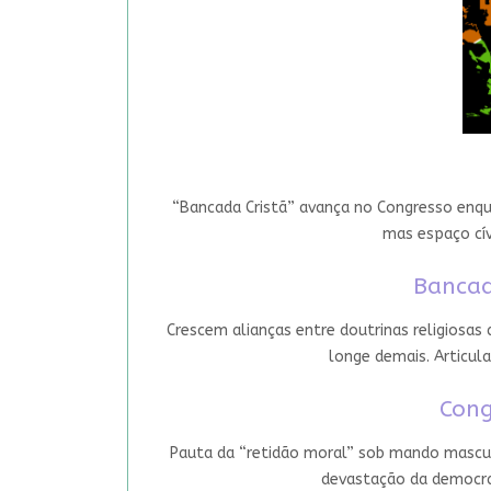
“Bancada Cristã” avança no Congresso enqua
mas espaço cív
Bancad
Crescem alianças entre doutrinas religiosas
longe demais. Articula
Cong
Pauta da “retidão moral” sob mando mascul
devastação da democrac