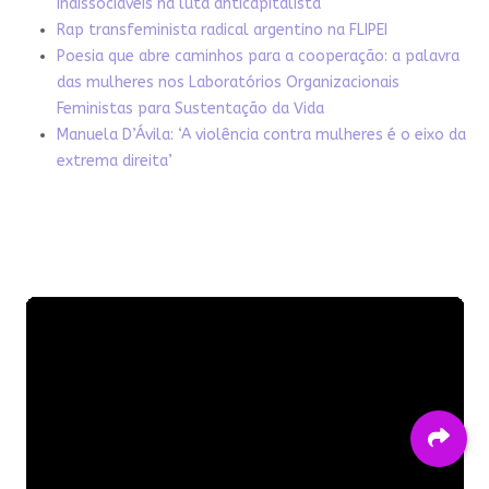
indissociáveis na luta anticapitalista
Rap transfeminista radical argentino na FLIPEI
Poesia que abre caminhos para a cooperação: a palavra
das mulheres nos Laboratórios Organizacionais
Feministas para Sustentação da Vida
Manuela D’Ávila: ‘A violência contra mulheres é o eixo da
extrema direita’